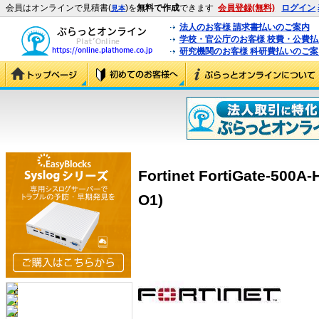
会員はオンラインで見積書(
)を
無料で作成
できます
会員登録(無料)
ログイン
見本
法人のお客様 請求書払いのご案内
学校・官公庁のお客様 校費・公費
研究機関のお客様 科研費払いのご案
Fortinet FortiGate-500
O1)