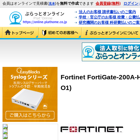
会員はオンラインで見積書(
)を
無料で作成
できます
会員登録(無料)
ログイン
見本
法人のお客様 請求書払いのご案内
学校・官公庁のお客様 校費・公費
研究機関のお客様 科研費払いのご案
Fortinet FortiGate-200
O1)