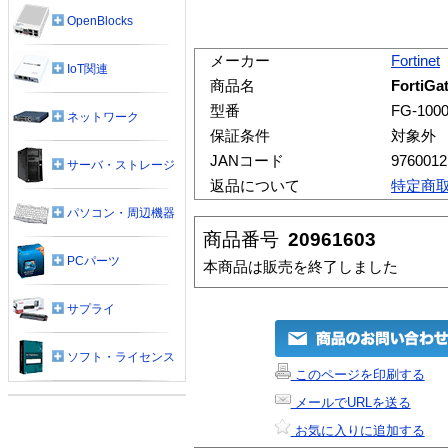
OpenBlocks
メーカー
Fortinet
IoT関連
商品名
FortiG
型番
FG-100
ネットワーク
保証条件
対象外
JANコード
9760012
サーバ・ストレージ
返品について
特定商
パソコン・周辺機器
商品番号
20961603
PCパーツ
本商品は販売を終了しました
サプライ
ソフト・ライセンス
このページを印刷する
メールでURLを送る
お気に入りに追加する