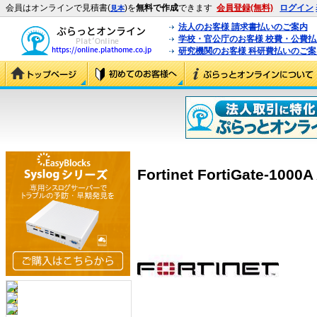
会員はオンラインで見積書(
)を
無料で作成
できます
会員登録(無料)
ログイン
見本
法人のお客様 請求書払いのご案内
学校・官公庁のお客様 校費・公費
研究機関のお客様 科研費払いのご案
Fortinet FortiGate-100