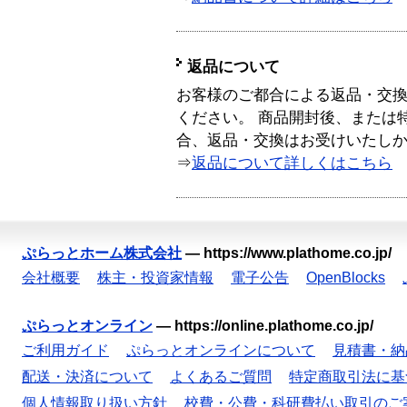
返品について
お客様のご都合による返品・交
ください。 商品開封後、または
合、返品・交換はお受けいたし
⇒
返品について詳しくはこちら
ぷらっとホーム株式会社
—
https://www.plathome.co.jp/
会社概要
株主・投資家情報
電子公告
OpenBlocks
ぷらっとオンライン
—
https://online.plathome.co.jp/
ご利用ガイド
ぷらっとオンラインについて
見積書・納
配送・決済について
よくあるご質問
特定商取引法に基
個人情報取り扱い方針
校費・公費・科研費払い取引のご