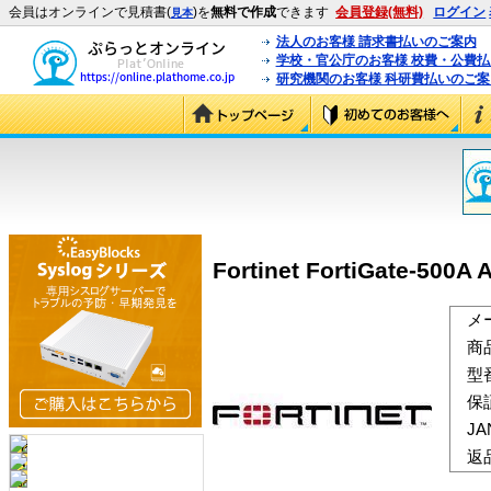
会員はオンラインで見積書(
)を
無料で作成
できます
会員登録(無料)
ログイン
見本
法人のお客様 請求書払いのご案内
学校・官公庁のお客様 校費・公費
研究機関のお客様 科研費払いのご案
Fortinet FortiGate-500
メ
商
型
保
J
返