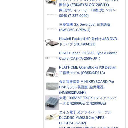
間付き (EBIX/SYSLOG120G/1Y)
内田洋行 イレーザーFB型(大) 7-337-
0040 (7-337-0040)
三菱電機 GX Developer 日本語版
(SW8D5C-GPPW-J)
Hewlett-Packard HP 外付けUSB DVD
ドライブ (701498-B21)
CISCO Japan 250V AC Type A Power
Cable (CAB-TA-250V-JP=)
PLAT'HOME OpenBlocks IX9 Debian
11搭載モデル (OBSIX9/D11A)
金井電器産業 MINI KEYBOARD Pro
USBモデル 英語版 (金井電器)
(HMB632KUS/R)
大電 100BASE-TX/FXメディアコンバ
ータ DN2800GE (DN2800GE)
エイム電子 光ファイバーケーブル
DLC/DSC MM62.5 2m (AFP2-
DLC/DSC-62-02)