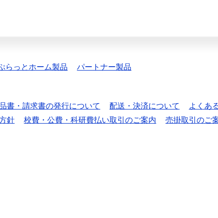
ぷらっとホーム製品
パートナー製品
品書・請求書の発行について
配送・決済について
よくあ
方針
校費・公費・科研費払い取引のご案内
売掛取引のご