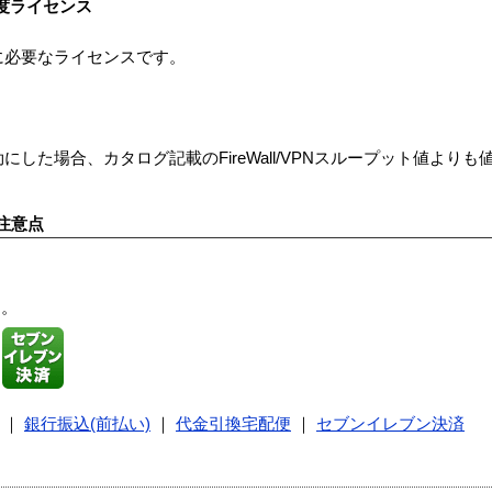
初年度ライセンス
に必要なライセンスです。
能を有効にした場合、カタログ記載のFireWall/VPNスループット値よ
注意点
す。
｜
銀行振込(前払い)
｜
代金引換宅配便
｜
セブンイレブン決済