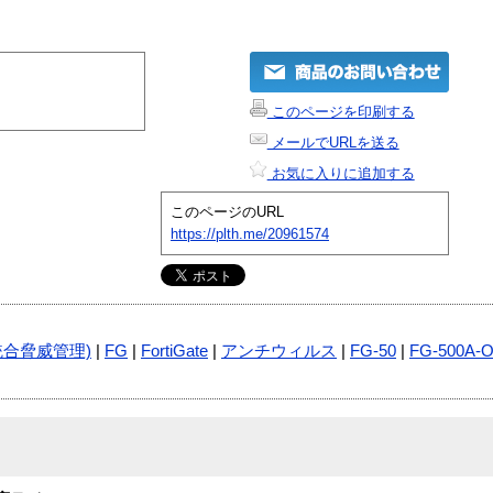
このページを印刷する
メールでURLを送る
お気に入りに追加する
このページのURL
https://plth.me/20961574
統合脅威管理)
|
FG
|
FortiGate
|
アンチウィルス
|
FG-50
|
FG-500A-