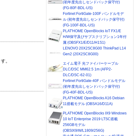
(初年度先出しセンドバック保守付)
(FG-80F-BDL-US)
Fortinet FortiGate-100F バンドルモデ
ル (初年度先出しセンドバック保守付)
(FG-100F-BDL-US)
PLAT'HOME OpenBlocks IoT FX1/E
H/W保守及びサブスクリプション1年付
属 (OBSFX1/E/D11/H1S1)
LENOVO 20X2SC8G00 ThinkPad L14
Gen2 (20X2SC8G00)
ます。
エイム電子 光ファイバーケーブル
DLC/DSC MM62.5 1m (AFP2-
DLC/DSC-62-01)
Fortinet FortiGate-40F バンドルモデル
(初年度先出しセンドバック保守付)
(FG-40F-BDL-US)
PLAT'HOME OpenBlocks A16 Debian
11搭載モデル (OBSA16/D11A)
PLAT'HOME OpenBlocks IX9 Windows
10 IoT Enterprise 2019 LTSC搭載
256GBモデル
(OBSIX9/W/L1809/256G)