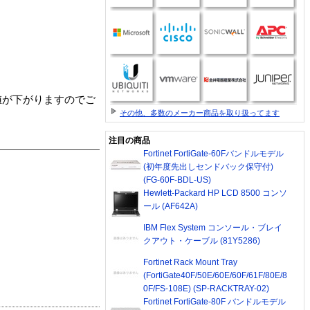
りも値が下がりますのでご
その他、多数のメーカー商品を取り扱ってます
注目の商品
Fortinet FortiGate-60Fバンドルモデル
(初年度先出しセンドバック保守付)
(FG-60F-BDL-US)
Hewlett-Packard HP LCD 8500 コンソ
ール (AF642A)
IBM Flex System コンソール・ブレイ
クアウト・ケーブル (81Y5286)
Fortinet Rack Mount Tray
(FortiGate40F/50E/60E/60F/61F/80E/8
0F/FS-108E) (SP-RACKTRAY-02)
Fortinet FortiGate-80F バンドルモデル