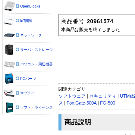
OpenBlocks
商品番号
20961574
IoT関連
本商品は販売を終了しました
ネットワーク
サーバ・ストレージ
パソコン・周辺機器
PCパーツ
関連カテゴリ
サプライ
ソフトウェア
|
セキュリティ
|
UTM(
ス
|
FortiGate-500A
|
FG-500
ソフト・ライセンス
商品説明