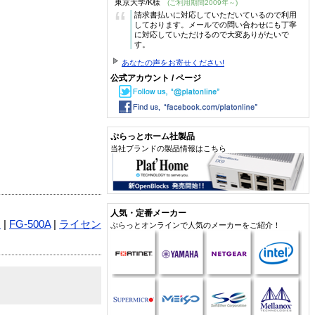
東京大学/K様
(ご利用期間2009年～)
“
請求書払いに対応していただいているので利用
しております。メールでの問い合わせにも丁寧
に対応していただけるので大変ありがたいで
す。
あなたの声をお寄せください!
公式アカウント / ページ
ぷらっとホーム社製品
当社ブランドの製品情報はこちら
人気・定番メーカー
O
|
FG-500A
|
ライセン
ぷらっとオンラインで人気のメーカーをご紹介！