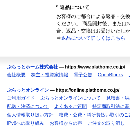
返品について
お客様のご都合による返品・交
ください。 商品開封後、または
合、返品・交換はお受けいたし
⇒
返品について詳しくはこちら
ぷらっとホーム株式会社
—
https://www.plathome.co.jp/
会社概要
株主・投資家情報
電子公告
OpenBlocks
ぷらっとオンライン
—
https://online.plathome.co.jp/
ご利用ガイド
ぷらっとオンラインについて
見積書・納
配送・決済について
よくあるご質問
特定商取引法に基
個人情報取り扱い方針
校費・公費・科研費払い取引のご
IPv6への取り組み
お客様からの声
ご注文の取り消し