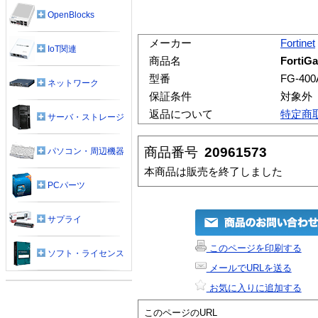
OpenBlocks
メーカー
Fortinet
IoT関連
商品名
FortiG
型番
FG-400
ネットワーク
保証条件
対象外
返品について
特定商
サーバ・ストレージ
商品番号
20961573
パソコン・周辺機器
本商品は販売を終了しました
PCパーツ
サプライ
このページを印刷する
ソフト・ライセンス
メールでURLを送る
お気に入りに追加する
このページのURL