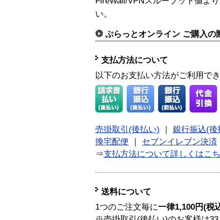
FireWall/VPNスループッ
い。
ぷらっとオンライン ご購入の
支払方法について
以下のお支払い方法がご利用で
売掛取引(後払い)
｜
銀行振込(後
換宅配便
｜
セブンイレブン決済
⇒
支払方法について詳しくはこ
送料について
1つのご注文毎に
一律1,100円(税
※売掛取引(後払い)のお客様は33