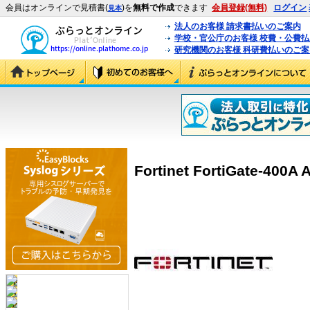
会員はオンラインで見積書(
)を
無料で作成
できます
会員登録(無料)
ログイン
見本
法人のお客様 請求書払いのご案内
学校・官公庁のお客様 校費・公費
研究機関のお客様 科研費払いのご案
Fortinet FortiGate-400