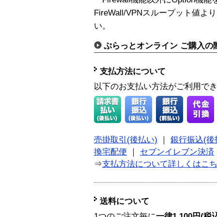
FireWall/VPNスループッ
い。
ぷらっとオンライン ご購入の
支払方法について
以下のお支払い方法がご利用で
売掛取引(後払い)
｜
銀行振込(後
換宅配便
｜
セブンイレブン決済
⇒
支払方法について詳しくはこ
送料について
1つのご注文毎に
一律1,100円(税