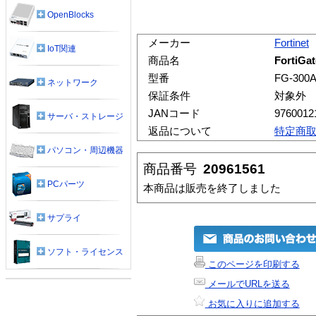
OpenBlocks
メーカー
Fortinet
IoT関連
商品名
FortiG
型番
FG-300
ネットワーク
保証条件
対象外
JANコード
9760012
サーバ・ストレージ
返品について
特定商
パソコン・周辺機器
商品番号
20961561
PCパーツ
本商品は販売を終了しました
サプライ
ソフト・ライセンス
このページを印刷する
メールでURLを送る
お気に入りに追加する