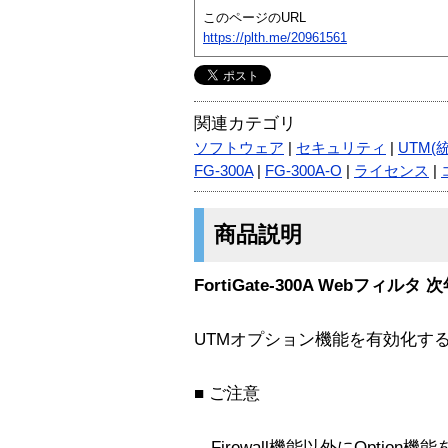
このページのURL
https://plth.me/20961561
関連カテゴリ
ソフトウェア
|
セキュリティ
|
UTM(
FG-300A
|
FG-300A-O
|
ライセンス
|
商品説明
FortiGate-300A Webフィル
UTMオプション機能を有効化す
■ ご注意
Firewall機能以外にOptio