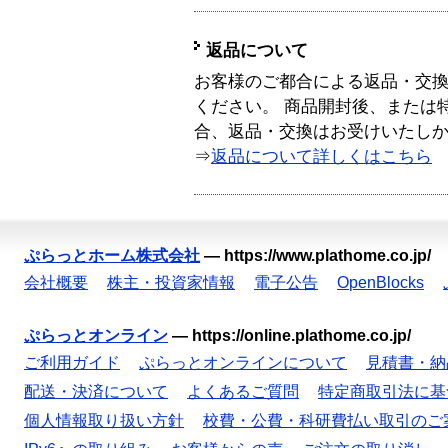
返品について
お客様のご都合による返品・交
ください。 商品開封後、または
合、返品・交換はお受けいたし
⇒
返品について詳しくはこちら
ぷらっとホーム株式会社
—
https://www.plathome.co.jp/
会社概要
株主・投資家情報
電子公告
OpenBlocks
ぷらっとオンライン
—
https://online.plathome.co.jp/
ご利用ガイド
ぷらっとオンラインについて
見積書・納
配送・決済について
よくあるご質問
特定商取引法に基
個人情報取り扱い方針
校費・公費・科研費払い取引のご