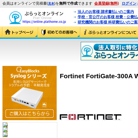
会員はオンラインで見積書(
)を
無料で作成
できます
会員登録(無料)
ログイン
見本
法人のお客様 請求書払いのご案内
学校・官公庁のお客様 校費・公費
研究機関のお客様 科研費払いのご案
Fortinet FortiGate-300