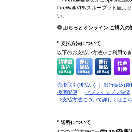
FireWall/VPNスループッ
い。
ぷらっとオンライン ご購入の
支払方法について
以下のお支払い方法がご利用で
売掛取引(後払い)
｜
銀行振込(後
換宅配便
｜
セブンイレブン決済
⇒
支払方法について詳しくはこ
送料について
1つのご注文毎に
一律1,100円(税