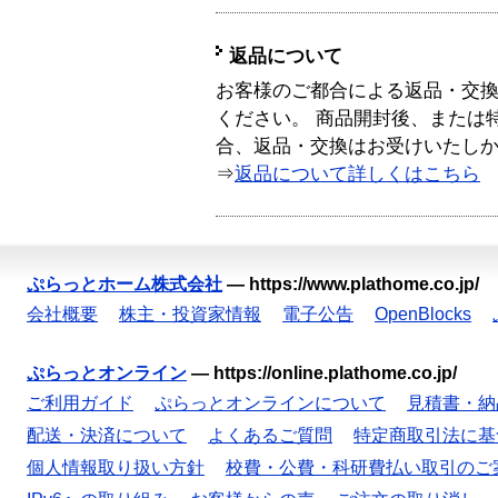
返品について
お客様のご都合による返品・交
ください。 商品開封後、または
合、返品・交換はお受けいたし
⇒
返品について詳しくはこちら
ぷらっとホーム株式会社
—
https://www.plathome.co.jp/
会社概要
株主・投資家情報
電子公告
OpenBlocks
ぷらっとオンライン
—
https://online.plathome.co.jp/
ご利用ガイド
ぷらっとオンラインについて
見積書・納
配送・決済について
よくあるご質問
特定商取引法に基
個人情報取り扱い方針
校費・公費・科研費払い取引のご