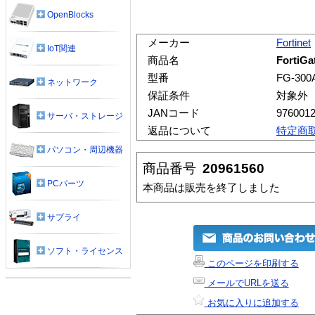
OpenBlocks
メーカー
Fortinet
IoT関連
商品名
FortiG
型番
FG-300
ネットワーク
保証条件
対象外
JANコード
976001
サーバ・ストレージ
返品について
特定商
パソコン・周辺機器
商品番号
20961560
PCパーツ
本商品は販売を終了しました
サプライ
ソフト・ライセンス
このページを印刷する
メールでURLを送る
お気に入りに追加する