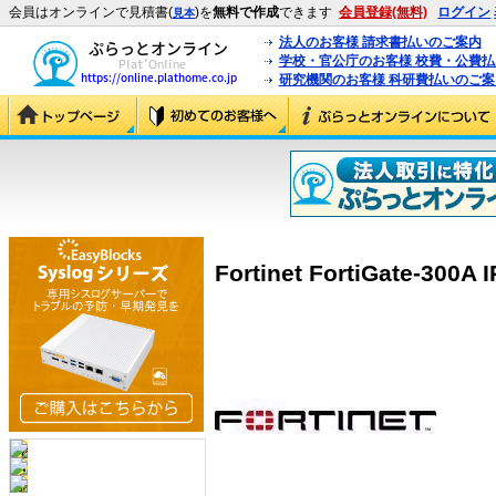
会員はオンラインで見積書(
)を
無料で作成
できます
会員登録(無料)
ログイン
見本
法人のお客様 請求書払いのご案内
学校・官公庁のお客様 校費・公費
研究機関のお客様 科研費払いのご案
Fortinet FortiGate-300