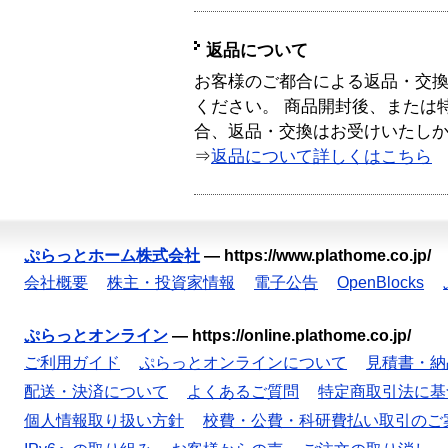
返品について
お客様のご都合による返品・交
ください。 商品開封後、または
合、返品・交換はお受けいたし
⇒
返品について詳しくはこちら
ぷらっとホーム株式会社
—
https://www.plathome.co.jp/
会社概要
株主・投資家情報
電子公告
OpenBlocks
ぷらっとオンライン
—
https://online.plathome.co.jp/
ご利用ガイド
ぷらっとオンラインについて
見積書・納
配送・決済について
よくあるご質問
特定商取引法に基
個人情報取り扱い方針
校費・公費・科研費払い取引のご