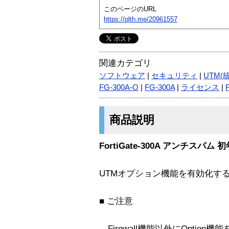
このページのURL
https://plth.me/20961557
関連カテゴリ
ソフトウェア
|
セキュリティ
|
UTM(
FG-300A-O
|
FG-300A
|
ライセンス
|
商品説明
FortiGate-300A アンチスパ
UTMオプション機能を有効化す
■ ご注意
Firewall機能以外にOptio