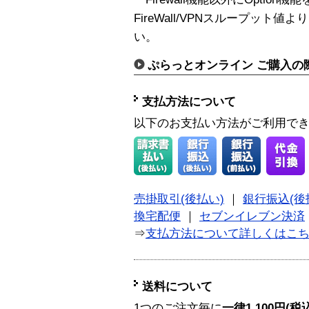
FireWall/VPNスループッ
い。
ぷらっとオンライン ご購入の
支払方法について
以下のお支払い方法がご利用で
売掛取引(後払い)
｜
銀行振込(後
換宅配便
｜
セブンイレブン決済
⇒
支払方法について詳しくはこ
送料について
1つのご注文毎に
一律1,100円(税