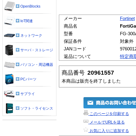
OpenBlocks
メーカー
Fortinet
IoT関連
商品名
FortiG
型番
FG-300
ネットワーク
保証条件
対象外
JANコード
976001
サーバ・ストレージ
返品について
特定商
パソコン・周辺機器
商品番号
20961557
PCパーツ
本商品は販売を終了しました
サプライ
ソフト・ライセンス
このページを印刷する
メールでURLを送る
お気に入りに追加する