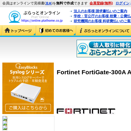
会員はオンラインで見積書(
)を
無料で作成
できます
会員登録(無料)
ログイン
見本
法人のお客様 請求書払いのご案内
学校・官公庁のお客様 校費・公費
研究機関のお客様 科研費払いのご案
Fortinet FortiGate-300