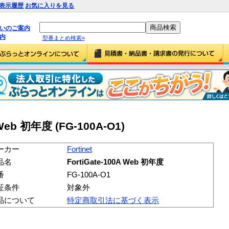
表示履歴
お気に入りを見る
払いのご案内
内
型番まとめ検索»
A Web 初年度 (FG-100A-O1)
ーカー
Fortinet
品名
FortiGate-100A Web 初年度
番
FG-100A-O1
証条件
対象外
品について
特定商取引法に基づく表示