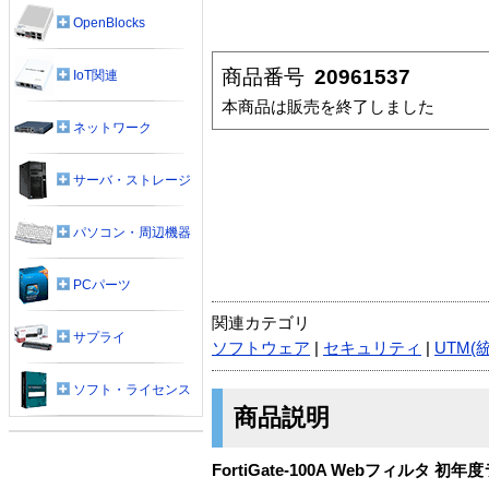
OpenBlocks
商品番号
20961537
IoT関連
本商品は販売を終了しました
ネットワーク
サーバ・ストレージ
パソコン・周辺機器
PCパーツ
関連カテゴリ
サプライ
ソフトウェア
|
セキュリティ
|
UTM(
ソフト・ライセンス
商品説明
FortiGate-100A Webフィルタ 初