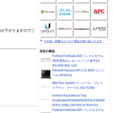
りも値が下がりますのでご
その他、多数のメーカー商品を取り扱ってます
注目の商品
Fortinet FortiGate-60Fバンドルモデル
(初年度先出しセンドバック保守付)
(FG-60F-BDL-US)
Hewlett-Packard HP LCD 8500 コンソ
ール (AF642A)
IBM Flex System コンソール・ブレイ
クアウト・ケーブル (81Y5286)
Fortinet Rack Mount Tray
(FortiGate40F/50E/60E/60F/61F/80E/8
0F/FS-108E) (SP-RACKTRAY-02)
Fortinet FortiGate-80F バンドルモデル