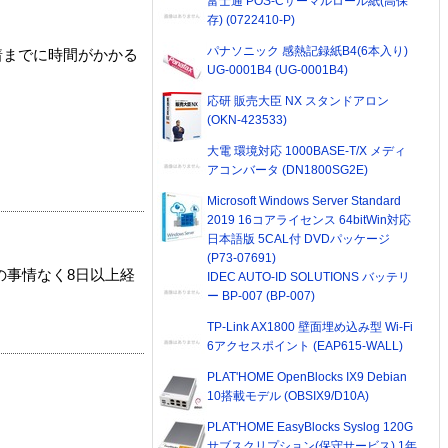
富士通 POS-Cサーマルロール紙(高保
存) (0722410-P)
パナソニック 感熱記録紙B4(6本入り)
着までに時間がかかる
UG-0001B4 (UG-0001B4)
応研 販売大臣 NX スタンドアロン
(OKN-423533)
大電 環境対応 1000BASE-T/X メディ
アコンバータ (DN1800SG2E)
Microsoft Windows Server Standard
2019 16コアライセンス 64bitWin対応
日本語版 5CAL付 DVDパッケージ
(P73-07691)
の事情なく8日以上経
IDEC AUTO-ID SOLUTIONS バッテリ
ー BP-007 (BP-007)
TP-Link AX1800 壁面埋め込み型 Wi-Fi
6アクセスポイント (EAP615-WALL)
PLAT'HOME OpenBlocks IX9 Debian
10搭載モデル (OBSIX9/D10A)
PLAT'HOME EasyBlocks Syslog 120G
サブスクリプション(保守サービス) 1年