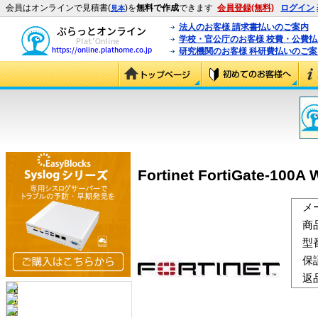
会員はオンラインで見積書(
)を
無料で作成
できます
会員登録(無料)
ログイン
見本
法人のお客様 請求書払いのご案内
学校・官公庁のお客様 校費・公費
研究機関のお客様 科研費払いのご案
Fortinet FortiGate-100
メ
商
型
保
返