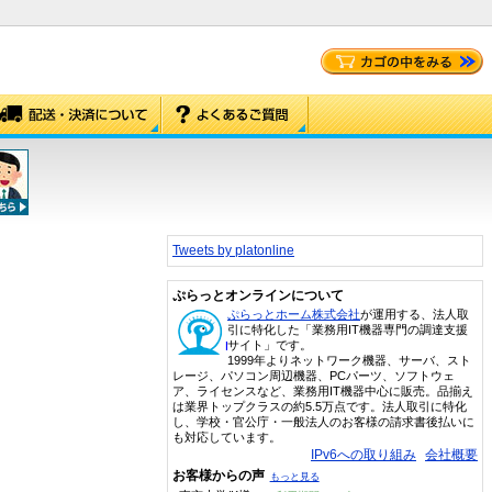
Tweets by platonline
ぷらっとオンラインについて
ぷらっとホーム株式会社
が運用する、法人取
引に特化した「業務用IT機器専門の調達支援
サイト」です。
1999年よりネットワーク機器、サーバ、スト
レージ、パソコン周辺機器、PCパーツ、ソフトウェ
ア、ライセンスなど、業務用IT機器中心に販売。品揃え
は業界トップクラスの約5.5万点です。法人取引に特化
し、学校・官公庁・一般法人のお客様の請求書後払いに
も対応しています。
IPv6への取り組み
会社概要
お客様からの声
もっと見る