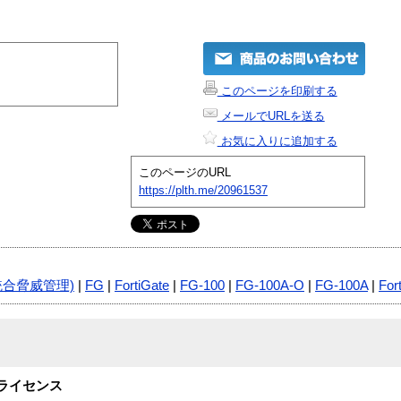
このページを印刷する
メールでURLを送る
お気に入りに追加する
このページのURL
https://plth.me/20961537
統合脅威管理)
|
FG
|
FortiGate
|
FG-100
|
FG-100A-O
|
FG-100A
|
For
年度ライセンス