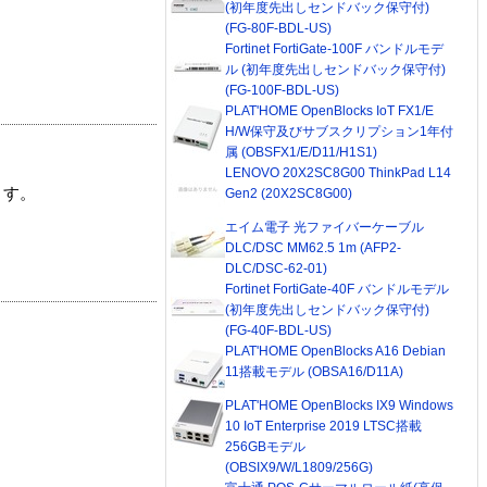
(初年度先出しセンドバック保守付)
(FG-80F-BDL-US)
Fortinet FortiGate-100F バンドルモデ
ル (初年度先出しセンドバック保守付)
(FG-100F-BDL-US)
PLAT'HOME OpenBlocks IoT FX1/E
H/W保守及びサブスクリプション1年付
属 (OBSFX1/E/D11/H1S1)
LENOVO 20X2SC8G00 ThinkPad L14
ます。
Gen2 (20X2SC8G00)
エイム電子 光ファイバーケーブル
DLC/DSC MM62.5 1m (AFP2-
DLC/DSC-62-01)
Fortinet FortiGate-40F バンドルモデル
(初年度先出しセンドバック保守付)
(FG-40F-BDL-US)
PLAT'HOME OpenBlocks A16 Debian
11搭載モデル (OBSA16/D11A)
PLAT'HOME OpenBlocks IX9 Windows
10 IoT Enterprise 2019 LTSC搭載
256GBモデル
(OBSIX9/W/L1809/256G)