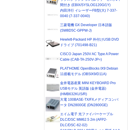
間付き (EBIX/SYSLOG120G/1Y)
内田洋行 イレーザーFB型(大) 7-337-
0040 (7-337-0040)
三菱電機 GX Developer 日本語版
(SW8D5C-GPPW-J)
Hewlett-Packard HP 外付けUSB DVD
ドライブ (701498-B21)
CISCO Japan 250V AC Type A Power
Cable (CAB-TA-250V-JP=)
PLAT'HOME OpenBlocks IX9 Debian
11搭載モデル (OBSIX9/D11A)
金井電器産業 MINI KEYBOARD Pro
USBモデル 英語版 (金井電器)
(HMB632KUS/R)
大電 100BASE-TX/FXメディアコンバ
ータ DN2800GE (DN2800GE)
エイム電子 光ファイバーケーブル
DLC/DSC MM62.5 2m (AFP2-
DLC/DSC-62-02)