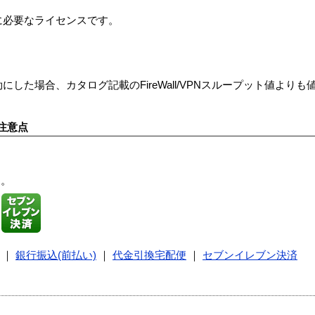
に必要なライセンスです。
能を有効にした場合、カタログ記載のFireWall/VPNスループット値よ
注意点
す。
｜
銀行振込(前払い)
｜
代金引換宅配便
｜
セブンイレブン決済