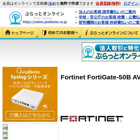
会員はオンラインで見積書(
)を
無料で作成
できます
会員登録(無料)
ログイン
見本
法人のお客様 請求書払いのご案内
学校・官公庁のお客様 校費・公費
研究機関のお客様 科研費払いのご案
Fortinet FortiGate-50B