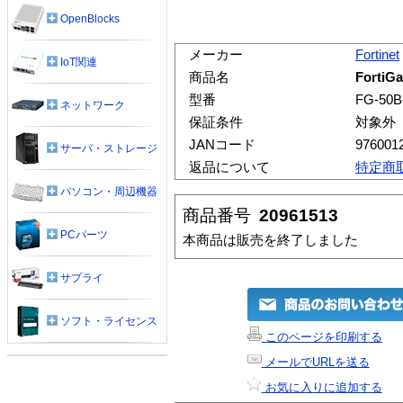
OpenBlocks
メーカー
Fortinet
IoT関連
商品名
FortiG
型番
FG-50B
ネットワーク
保証条件
対象外
JANコード
976001
サーバ・ストレージ
返品について
特定商
パソコン・周辺機器
商品番号
20961513
PCパーツ
本商品は販売を終了しました
サプライ
ソフト・ライセンス
このページを印刷する
メールでURLを送る
お気に入りに追加する