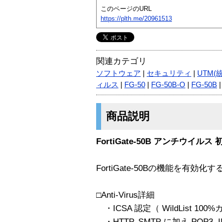
このページのURL
https://plth.me/20961513
関連カテゴリ
ソフトウェア
|
セキュリティ
|
UTM(
ィルス
|
FG-50
|
FG-50B-O
|
FG-50B
商品説明
FortiGate-50B アンチウイル
FortiGate-50Bの機能を有
□Anti-Virus詳細
・ICSA 認定（ WildList 100
・HTTP, SMTP に加え POP3,