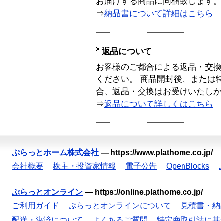
お届けする商品に同梱致します
⇒
納品書について詳細はこちら
返品について
お客様のご都合による返品・交
ください。 商品開封後、または
合、返品・交換はお受けいたし
⇒
返品について詳しくはこちら
ぷらっとホーム株式会社
—
https://www.plathome.co.jp/
会社概要
株主・投資家情報
電子公告
OpenBlocks
ぷらっとオンライン
—
https://online.plathome.co.jp/
ご利用ガイド
ぷらっとオンラインについて
見積書・納
配送・決済について
よくあるご質問
特定商取引法に基