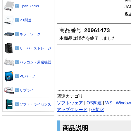
OpenBlocks
J
返
IoT関連
商品番号
20961473
ネットワーク
本商品は販売を終了しました
サーバ・ストレージ
パソコン・周辺機器
PCパーツ
サプライ
関連カテゴリ
ソフトウェア
|
OS関連
|
WS
|
Window
ソフト・ライセンス
アップグレード
|
仮想化
商品説明