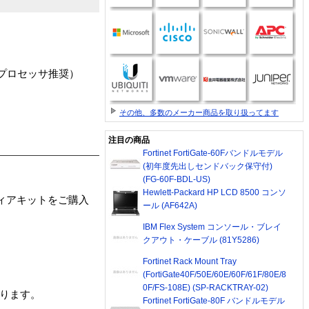
1GH以上のプロセッサ推奨）
その他、多数のメーカー商品を取り扱ってます
注目の商品
Fortinet FortiGate-60Fバンドルモデル
(初年度先出しセンドバック保守付)
(FG-60F-BDL-US)
Hewlett-Packard HP LCD 8500 コンソ
ィアキットをご購入
ール (AF642A)
IBM Flex System コンソール・ブレイ
クアウト・ケーブル (81Y5286)
Fortinet Rack Mount Tray
(FortiGate40F/50E/60E/60F/61F/80E/8
0F/FS-108E) (SP-RACKTRAY-02)
なります。
Fortinet FortiGate-80F バンドルモデル