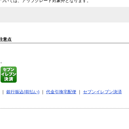
3.x/4.x については、アップグレード対象外となります。
注意点
す。
｜
銀行振込(前払い)
｜
代金引換宅配便
｜
セブンイレブン決済