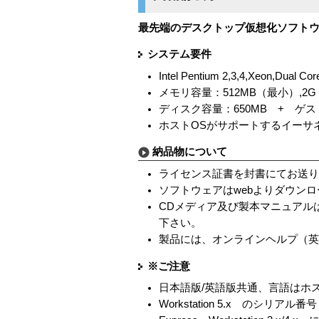
最先端のデスクトップ仮想化ソフト
システム要件
Intel Pentium 2,3,4,Xeon,D
メモリ容量：512MB（最小）,2
ディスク容量：650MB + ゲス
ホストOSがサポートするイーサ
納品物について
ライセンス証書を封書にてお送
ソフトウェアはwebよりダウン
CDメディア及び製本マニュアル
下さい。
製品には、オンラインヘルプ（
※ご注意
日本語版/英語版共通、言語はホ
Workstation 5.x の