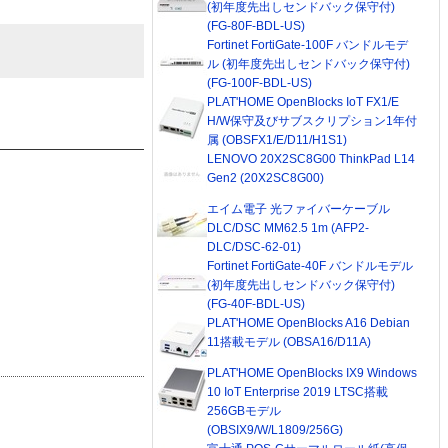
(初年度先出しセンドバック保守付)
(FG-80F-BDL-US)
Fortinet FortiGate-100F バンドルモデ
ル (初年度先出しセンドバック保守付)
(FG-100F-BDL-US)
PLAT'HOME OpenBlocks IoT FX1/E
H/W保守及びサブスクリプション1年付
属 (OBSFX1/E/D11/H1S1)
LENOVO 20X2SC8G00 ThinkPad L14
Gen2 (20X2SC8G00)
エイム電子 光ファイバーケーブル
DLC/DSC MM62.5 1m (AFP2-
DLC/DSC-62-01)
Fortinet FortiGate-40F バンドルモデル
(初年度先出しセンドバック保守付)
(FG-40F-BDL-US)
PLAT'HOME OpenBlocks A16 Debian
11搭載モデル (OBSA16/D11A)
PLAT'HOME OpenBlocks IX9 Windows
10 IoT Enterprise 2019 LTSC搭載
256GBモデル
(OBSIX9/W/L1809/256G)