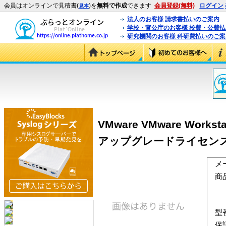
会員はオンラインで見積書(
)を
無料で作成
できます
会員登録(無料)
ログイン
見本
法人のお客様 請求書払いのご案内
学校・官公庁のお客様 校費・公費
研究機関のお客様 科研費払いのご案
VMware VMware Workstat
アップグレードライセンス (W
メ
商
型
保