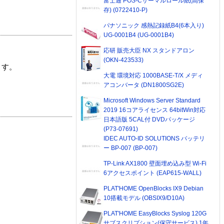
富士通 POS-Cサーマルロール紙(高保
存) (0722410-P)
パナソニック 感熱記録紙B4(6本入り)
UG-0001B4 (UG-0001B4)
応研 販売大臣 NX スタンドアロン
(OKN-423533)
ます。
大電 環境対応 1000BASE-T/X メディ
アコンバータ (DN1800SG2E)
Microsoft Windows Server Standard
2019 16コアライセンス 64bitWin対応
日本語版 5CAL付 DVDパッケージ
(P73-07691)
IDEC AUTO-ID SOLUTIONS バッテリ
ー BP-007 (BP-007)
TP-Link AX1800 壁面埋め込み型 Wi-Fi
6アクセスポイント (EAP615-WALL)
PLAT'HOME OpenBlocks IX9 Debian
10搭載モデル (OBSIX9/D10A)
PLAT'HOME EasyBlocks Syslog 120G
サブスクリプション(保守サービス) 1年