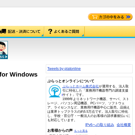
Tweets by platonline
for Windows
ぷらっとオンラインについて
ぷらっとホーム株式会社
が運用する、法人取
引に特化した「業務用IT機器専門の調達支援
サイト」です。
1999年よりネットワーク機器、サーバ、スト
レージ、パソコン周辺機器、PCパーツ、ソフトウェ
ア、ライセンスなど、業務用IT機器中心に販売。品揃え
は業界トップクラスの約5.5万点です。法人取引に特化
し、学校・官公庁・一般法人のお客様の請求書後払いに
も対応しています。
IPv6への取り組み
会社概要
お客様からの声
もっと見る