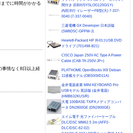
着までに時間がかかる
間付き (EBIX/SYSLOG120G/1Y)
内田洋行 イレーザーFB型(大) 7-337-
0040 (7-337-0040)
三菱電機 GX Developer 日本語版
(SW8D5C-GPPW-J)
Hewlett-Packard HP 外付けUSB DVD
ドライブ (701498-B21)
CISCO Japan 250V AC Type A Power
Cable (CAB-TA-250V-JP=)
の事情なく8日以上経
PLAT'HOME OpenBlocks IX9 Debian
11搭載モデル (OBSIX9/D11A)
金井電器産業 MINI KEYBOARD Pro
USBモデル 英語版 (金井電器)
(HMB632KUS/R)
大電 100BASE-TX/FXメディアコンバ
ータ DN2800GE (DN2800GE)
エイム電子 光ファイバーケーブル
DLC/DSC MM62.5 2m (AFP2-
DLC/DSC-62-02)