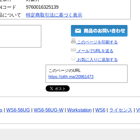
ANコード
9760016325139
品について
特定商取引法に基づく表示
このページを印刷する
メールでURLを送る
お気に入りに追加する
このページのURL
https://plth.me/20961473
s
|
WS6-56UG
|
WS6-56UG-W
|
Workstation
|
WS6
|
ライセンス
|
V