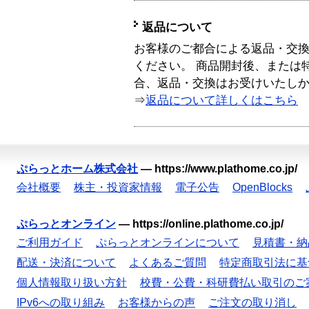
返品について
お客様のご都合による返品・交
ください。 商品開封後、または
合、返品・交換はお受けいたし
⇒
返品について詳しくはこちら
ぷらっとホーム株式会社
—
https://www.plathome.co.jp/
会社概要
株主・投資家情報
電子公告
OpenBlocks
ぷらっとオンライン
—
https://online.plathome.co.jp/
ご利用ガイド
ぷらっとオンラインについて
見積書・納
配送・決済について
よくあるご質問
特定商取引法に基
個人情報取り扱い方針
校費・公費・科研費払い取引のご
IPv6への取り組み
お客様からの声
ご注文の取り消し