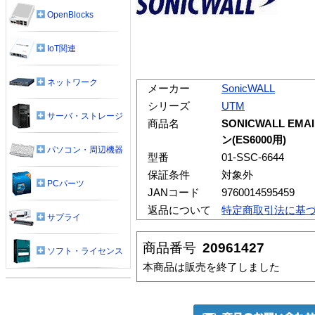
OpenBlocks
IoT関連
ネットワーク
メーカー
SonicWALL
シリーズ
UTM
サーバ・ストレージ
商品名
SONICWALL E
ン(ES6000用)
パソコン・周辺機器
型番
01-SSC-6644
保証条件
対象外
PCパーツ
JANコード
9760014595459
返品について
特定商取引法に基
サプライ
商品番号
20961427
ソフト・ライセンス
本商品は販売を終了しました