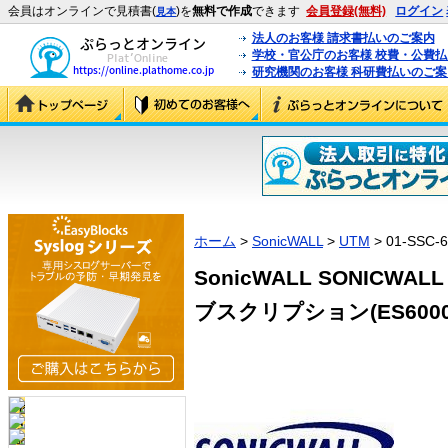
会員はオンラインで見積書(
)を
無料で作成
できます
会員登録(無料)
ログイン
見本
法人のお客様 請求書払いのご案内
学校・官公庁のお客様 校費・公費
研究機関のお客様 科研費払いのご案
ホーム
>
SonicWALL
>
UTM
> 01-SSC-
SonicWALL SONICW
ブスクリプション(ES6000用) 