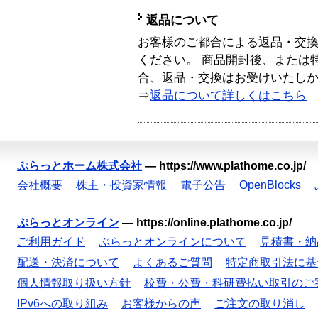
返品について
お客様のご都合による返品・交
ください。 商品開封後、または
合、返品・交換はお受けいたし
⇒
返品について詳しくはこちら
ぷらっとホーム株式会社
—
https://www.plathome.co.jp/
会社概要
株主・投資家情報
電子公告
OpenBlocks
ぷらっとオンライン
—
https://online.plathome.co.jp/
ご利用ガイド
ぷらっとオンラインについて
見積書・納
配送・決済について
よくあるご質問
特定商取引法に基
個人情報取り扱い方針
校費・公費・科研費払い取引のご
IPv6への取り組み
お客様からの声
ご注文の取り消し