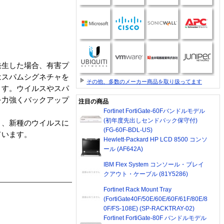
発生した場合、有害プ
はスパムシグネチャを
その他、多数のメーカー商品を取り扱ってます
ます。ウイルスやスパ
を力強くバックアップ
注目の商品
Fortinet FortiGate-60Fバンドルモデル
(初年度先出しセンドバック保守付)
り、新種のウイルスに
(FG-60F-BDL-US)
ています。
Hewlett-Packard HP LCD 8500 コンソ
ール (AF642A)
IBM Flex System コンソール・ブレイ
クアウト・ケーブル (81Y5286)
Fortinet Rack Mount Tray
(FortiGate40F/50E/60E/60F/61F/80E/8
0F/FS-108E) (SP-RACKTRAY-02)
Fortinet FortiGate-80F バンドルモデル