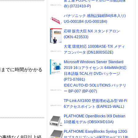
富士通 POS-Cサーマルロール紙(高保
存) (0722410-P)
パナソニック 感熱記録紙B4(6本入り)
UG-0001B4 (UG-0001B4)
応研 販売大臣 NX スタンドアロン
(OKN-423533)
大電 環境対応 1000BASE-T/X メディ
アコンバータ (DN1800SG2E)
Microsoft Windows Server Standard
2019 16コアライセンス 64bitWin対応
着までに時間がかかる
日本語版 5CAL付 DVDパッケージ
(P73-07691)
IDEC AUTO-ID SOLUTIONS バッテリ
ー BP-007 (BP-007)
TP-Link AX1800 壁面埋め込み型 Wi-Fi
6アクセスポイント (EAP615-WALL)
PLAT'HOME OpenBlocks IX9 Debian
10搭載モデル (OBSIX9/D10A)
PLAT'HOME EasyBlocks Syslog 120G
の事情なく8日以上経
サブスクリプション(保守サービス) 1年