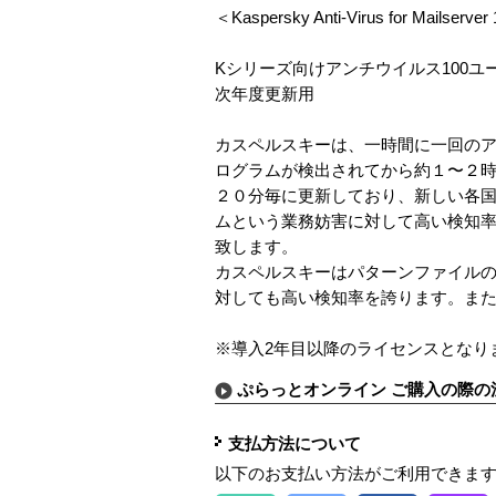
＜Kaspersky Anti-Virus for Mailse
Kシリーズ向けアンチウイルス100ユ
次年度更新用
カスペルスキーは、一時間に一回の
ログラムが検出されてから約１〜２
２０分毎に更新しており、新しい各
ムという業務妨害に対して高い検知
致します。
カスペルスキーはパターンファイル
対しても高い検知率を誇ります。ま
※導入2年目以降のライセンスとなり
ぷらっとオンライン ご購入の際の
支払方法について
以下のお支払い方法がご利用できま