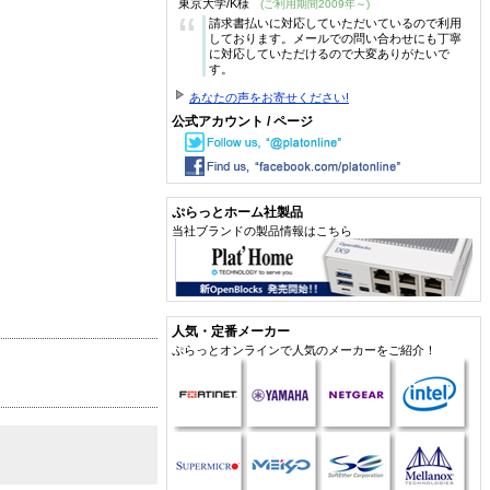
東京大学/K様
(ご利用期間2009年～)
“
請求書払いに対応していただいているので利用
しております。メールでの問い合わせにも丁寧
に対応していただけるので大変ありがたいで
す。
あなたの声をお寄せください!
公式アカウント / ページ
ぷらっとホーム社製品
当社ブランドの製品情報はこちら
人気・定番メーカー
ぷらっとオンラインで人気のメーカーをご紹介！