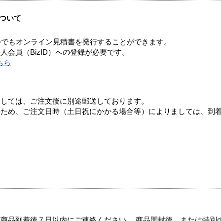
ついて
つでもオンライン見積書を発行することができます。
会員（BizID）への登録が必要です。
ちら
ましては、ご注文後に別途郵送しております。
のため、ご注文日時（土日祝にかかる場合等）によりましては、到
商品到着後７日以内にご連絡ください。 商品開封後、または特別