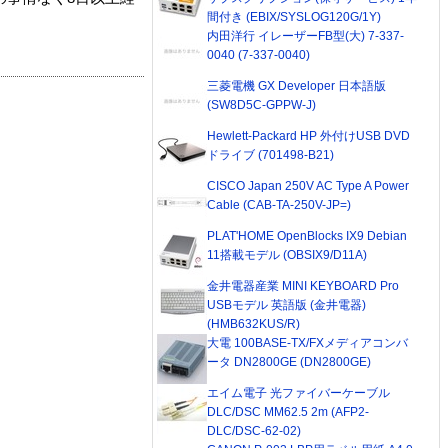
間付き (EBIX/SYSLOG120G/1Y)
内田洋行 イレーザーFB型(大) 7-337-
0040 (7-337-0040)
三菱電機 GX Developer 日本語版
(SW8D5C-GPPW-J)
Hewlett-Packard HP 外付けUSB DVD
ドライブ (701498-B21)
CISCO Japan 250V AC Type A Power
Cable (CAB-TA-250V-JP=)
PLAT'HOME OpenBlocks IX9 Debian
11搭載モデル (OBSIX9/D11A)
金井電器産業 MINI KEYBOARD Pro
USBモデル 英語版 (金井電器)
(HMB632KUS/R)
大電 100BASE-TX/FXメディアコンバ
ータ DN2800GE (DN2800GE)
エイム電子 光ファイバーケーブル
DLC/DSC MM62.5 2m (AFP2-
DLC/DSC-62-02)