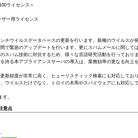
rver 100ライセンス＞
ーザー用ライセンス
アンチウイルスデータベースの更新を行います。新種のウイルスが
時間で緊急のアップデートを行います。更にスパムメールに関して
国のスパム技術に対抗するため、様々な言語研究活動を行っており
率を誇る本アプライアンスサーバの導入は、業務効率の更なる向上
の更新頻度が非常に高く、ヒューリスティック検索にも対応してお
た、ウイルスだけでなく、トロイの木馬やスパイウェアにも対応し
ます。
注意点
す。