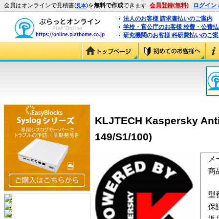
会員はオンラインで見積書(
)を
無料で作成
できます
会員登録(無料)
ログイン
見本
法人のお客様 請求書払いのご案内
学校・官公庁のお客様 校費・公費
研究機関のお客様 科研費払いのご案
KLJTECH Kaspersky Ant
149/S1/100)
メ
商
型
保
返