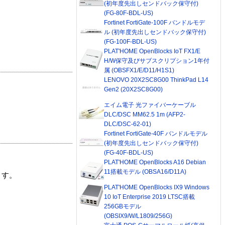
(初年度先出しセンドバック保守付)
(FG-80F-BDL-US)
Fortinet FortiGate-100F バンドルモデ
ル (初年度先出しセンドバック保守付)
(FG-100F-BDL-US)
PLAT'HOME OpenBlocks IoT FX1/E
H/W保守及びサブスクリプション1年付
属 (OBSFX1/E/D11/H1S1)
LENOVO 20X2SC8G00 ThinkPad L14
Gen2 (20X2SC8G00)
エイム電子 光ファイバーケーブル
DLC/DSC MM62.5 1m (AFP2-
DLC/DSC-62-01)
Fortinet FortiGate-40F バンドルモデル
(初年度先出しセンドバック保守付)
(FG-40F-BDL-US)
PLAT'HOME OpenBlocks A16 Debian
11搭載モデル (OBSA16/D11A)
ます。
PLAT'HOME OpenBlocks IX9 Windows
10 IoT Enterprise 2019 LTSC搭載
256GBモデル
(OBSIX9/W/L1809/256G)