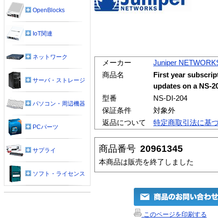
OpenBlocks
IoT関連
ネットワーク
メーカー
Juniper NETWORK
商品名
First year subscrip
サーバ・ストレージ
updates on a NS-2
型番
NS-DI-204
パソコン・周辺機器
保証条件
対象外
返品について
特定商取引法に基
PCパーツ
商品番号
20961345
サプライ
本商品は販売を終了しました
ソフト・ライセンス
このページを印刷する