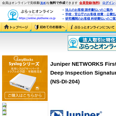
会員はオンラインで見積書(
)を
無料で作成
できます
会員登録(無料)
ログイン
見本
法人のお客様 請求書払いのご案内
学校・官公庁のお客様 校費・公費
研究機関のお客様 科研費払いのご案
Juniper NETWORKS First 
Deep Inspection Signatu
(NS-DI-204)