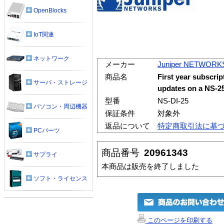
OpenBlocks
IoT関連
ネットワーク
メーカー
Juniper NETWORK
商品名
First year subscrip
サーバ・ストレージ
updates on a NS-2
型番
NS-DI-25
パソコン・周辺機器
保証条件
対象外
返品について
特定商取引法に基
PCパーツ
商品番号
20961343
サプライ
本商品は販売を終了しました
ソフト・ライセンス
このページを印刷する