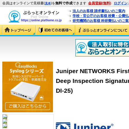
会員はオンラインで見積書(
)を
無料で作成
できます
会員登録(無料)
ログイン
見本
法人のお客様 請求書払いのご案内
学校・官公庁のお客様 校費・公費
研究機関のお客様 科研費払いのご案
Juniper NETWORKS First 
Deep Inspection Signatu
DI-25)