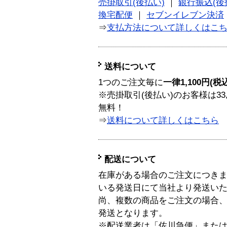
売掛取引(後払い)
｜
銀行振込(後
換宅配便
｜
セブンイレブン決済
⇒
支払方法について詳しくはこ
送料について
1つのご注文毎に
一律1,100円(税
※売掛取引(後払い)のお客様は33
無料！
⇒
送料について詳しくはこちら
配送について
在庫がある場合のご注文につき
いる発送日にて当社より発送い
尚、複数の商品をご注文の場合
発送となります。
※配送業者は「佐川急便」また