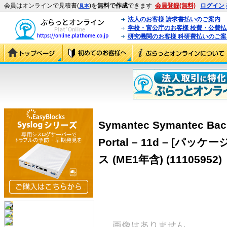
会員はオンラインで見積書(
)を
無料で作成
できます
会員登録(無料)
ログイン
見本
法人のお客様 請求書払いのご案内
学校・官公庁のお客様 校費・公費
研究機関のお客様 科研費払いのご案
Symantec Symantec Bac
Portal – 11d – [パ
ス (ME1年含) (11105952)