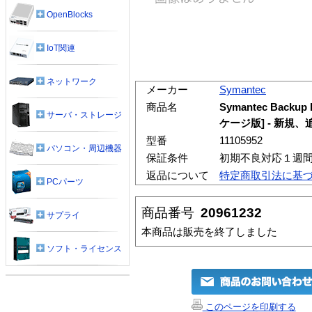
OpenBlocks
IoT関連
ネットワーク
メーカー
Symantec
商品名
Symantec Backup E
サーバ・ストレージ
ケージ版] - 新規、
型番
11105952
パソコン・周辺機器
保証条件
初期不良対応１週
返品について
特定商取引法に基
PCパーツ
商品番号
20961232
サプライ
本商品は販売を終了しました
ソフト・ライセンス
このページを印刷する