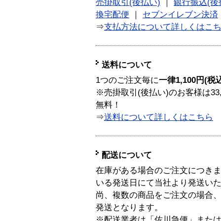
売掛取引(後払い)
｜
銀行振込(後
換宅配便
｜
セブンイレブン決済
⇒
支払方法について詳しくはこ
送料について
1つのご注文毎に
一律1,100円(税
※売掛取引(後払い)のお客様は33
無料！
⇒
送料について詳しくはこちら
配送について
在庫がある場合のご注文につき
いる発送日にて当社より発送い
尚、複数の商品をご注文の場合
発送となります。
※配送業者は「佐川急便」また