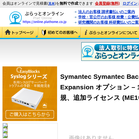
会員はオンラインで見積書(
)を
無料で作成
できます
会員登録(無料)
ログイン
見本
法人のお客様 請求書払いのご案内
学校・官公庁のお客様 校費・公費
研究機関のお客様 科研費払いのご案
Symantec Symantec Back
Expansion オプション – 
規、追加ライセンス (ME1年含)