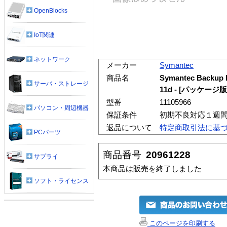
OpenBlocks
IoT関連
ネットワーク
メーカー
Symantec
商品名
Symantec Backup
サーバ・ストレージ
11d - [パッケージ
型番
11105966
パソコン・周辺機器
保証条件
初期不良対応１週
返品について
特定商取引法に基
PCパーツ
商品番号
20961228
サプライ
本商品は販売を終了しました
ソフト・ライセンス
このページを印刷する