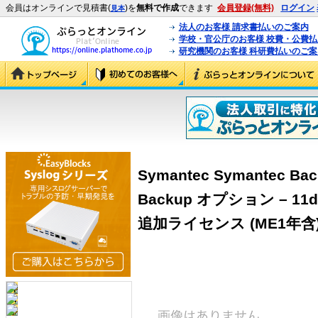
会員はオンラインで見積書(
)を
無料で作成
できます
会員登録(無料)
ログイン
見本
法人のお客様 請求書払いのご案内
学校・官公庁のお客様 校費・公費
研究機関のお客様 科研費払いのご案
Symantec Symantec Bac
Backup オプション – 11
追加ライセンス (ME1年含) (