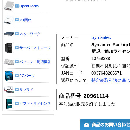
OpenBlocks
IoT関連
ネットワーク
メーカー
Symantec
商品名
Symantec Backup
サーバ・ストレージ
新規、追加ライセンス
型番
10759338
パソコン・周辺機器
保証条件
初期不良対応１週
JANコード
0037648286671
PCパーツ
返品について
特定商取引法に基
サプライ
商品番号
20961114
本商品は販売を終了しました
ソフト・ライセンス