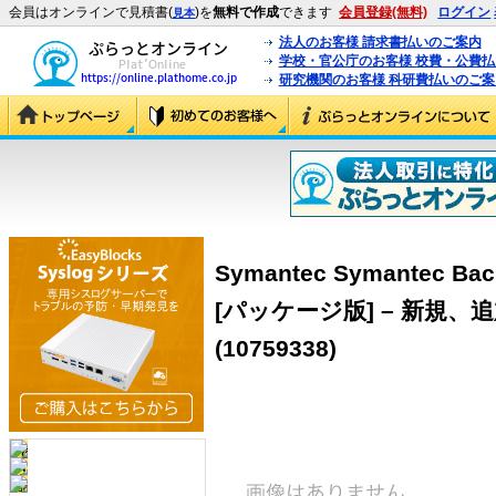
会員はオンラインで見積書(
)を
無料で作成
できます
会員登録(無料)
ログイン
見本
法人のお客様 請求書払いのご案内
学校・官公庁のお客様 校費・公費
研究機関のお客様 科研費払いのご案
Symantec Symantec Bac
[パッケージ版] – 新規、追
(10759338)