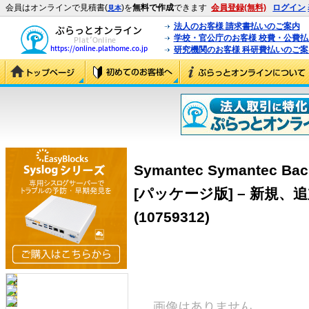
会員はオンラインで見積書(
)を
無料で作成
できます
会員登録(無料)
ログイン
見本
法人のお客様 請求書払いのご案内
学校・官公庁のお客様 校費・公費
研究機関のお客様 科研費払いのご案
Symantec Symantec Bac
[パッケージ版] – 新規、追
(10759312)