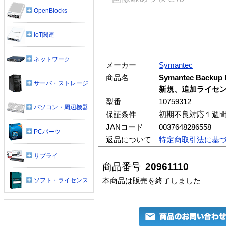
OpenBlocks
IoT関連
ネットワーク
メーカー
Symantec
商品名
Symantec Backup
サーバ・ストレージ
新規、追加ライセンス
型番
10759312
パソコン・周辺機器
保証条件
初期不良対応１週
JANコード
0037648286558
PCパーツ
返品について
特定商取引法に基
サプライ
商品番号
20961110
本商品は販売を終了しました
ソフト・ライセンス