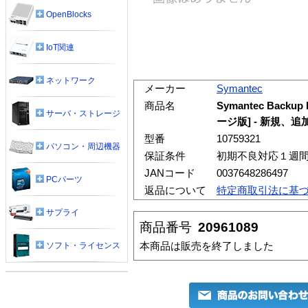
OpenBlocks
IoT関連
ネットワーク
メーカー
Symantec
商品名
Symantec Backup 
サーバ・ストレージ
ージ版] - 新規、
型番
10759321
パソコン・周辺機器
保証条件
初期不良対応１週
JANコード
0037648286497
PCパーツ
返品について
特定商取引法に基
サプライ
商品番号
20961089
本商品は販売を終了しました
ソフト・ライセンス