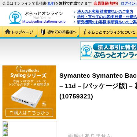
会員はオンラインで見積書(
)を
無料で作成
できます
会員登録(無料)
ログイン
見本
法人のお客様 請求書払いのご案内
学校・官公庁のお客様 校費・公費
研究機関のお客様 科研費払いのご案
Symantec Symantec Bac
– 11d – [パッケージ版
(10759321)