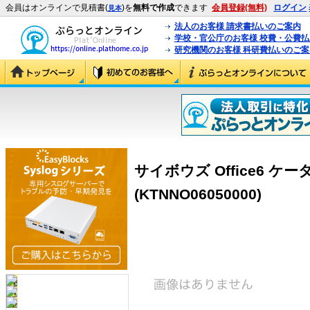
会員はオンラインで見積書(
)を
無料で作成
できます
会員登録(無料)
ログイン
見本
法人のお客様 請求書払いのご案内
学校・官公庁のお客様 校費・公費
研究機関のお客様 科研費払いのご案
サイボウズ Office6 ケ
(KTNNO06050000)