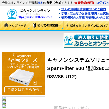
会員はオンラインで見積書(
)を
無料で作成
できます
会員登録(無料)
ログイン
見本
法人のお客様 請求書払いのご案内
学校・官公庁のお客様 校費・公費
研究機関のお客様 科研費払いのご案
キヤノンシステムソリューシ
SpamFilter 500 追加2
98W86-U12)