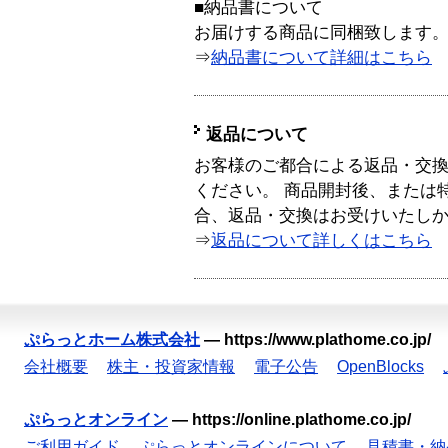
■納品書について
お届けする商品に同梱致します
⇒
納品書について詳細はこちら
返品について
お客様のご都合による返品・交
ください。 商品開封後、または
合、返品・交換はお受けいたし
⇒
返品について詳しくはこちら
ぷらっとホーム株式会社
—
https://www.plathome.co.jp/
会社概要
株主・投資家情報
電子公告
OpenBlocks
ぷらっとオンライン
—
https://online.plathome.co.jp/
ご利用ガイド
ぷらっとオンラインについて
見積書・納