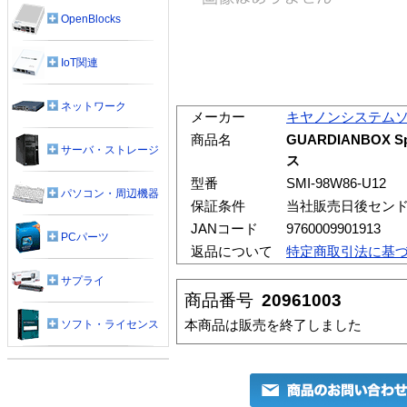
OpenBlocks
IoT関連
ネットワーク
メーカー
キヤノンシステム
商品名
GUARDIANBOX S
サーバ・ストレージ
ス
型番
SMI-98W86-U12
パソコン・周辺機器
保証条件
当社販売日後セン
JANコード
9760009901913
PCパーツ
返品について
特定商取引法に基
サプライ
商品番号
20961003
本商品は販売を終了しました
ソフト・ライセンス