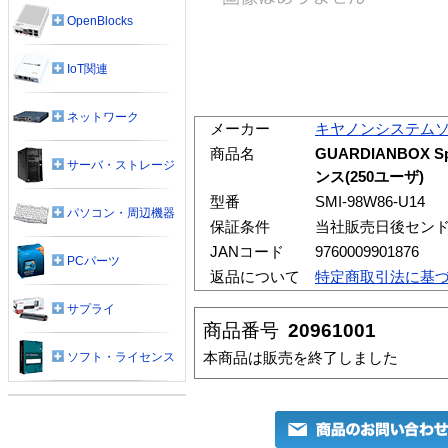
OpenBlocks
IoT関連
ネットワーク
メーカー
キヤノンシステム
商品名
GUARDIANBOX S
サーバ・ストレージ
ンス(250ユーザ)
型番
SMI-98W86-U14
パソコン・周辺機器
保証条件
当社販売日後セン
JANコード
9760009901876
PCパーツ
返品について
特定商取引法に基
サプライ
商品番号
20961001
本商品は販売を終了しました
ソフト・ライセンス