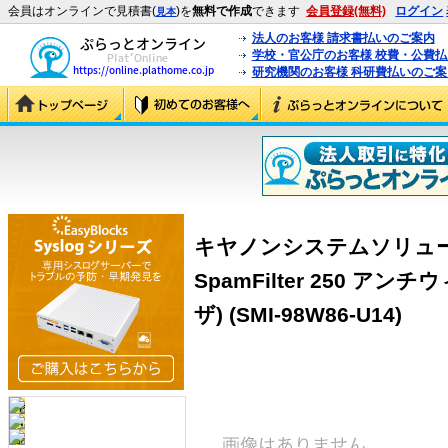
会員はオンラインで見積書(
)を
無料で作成
できます
会員登録(無料)
ログイン
見本
法人のお客様 請求書払いのご案内
学校・官公庁のお客様 校費・公費
研究機関のお客様 科研費払いのご案
キヤノンシステムソリューシ
SpamFilter 250 ア
ザ) (SMI-98W86-U14)