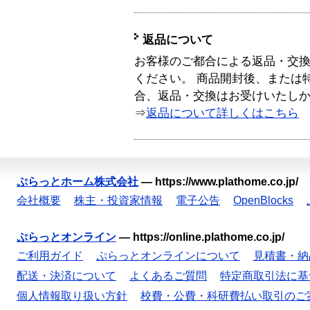
返品について
お客様のご都合による返品・交
ください。 商品開封後、または
合、返品・交換はお受けいたし
⇒
返品について詳しくはこちら
ぷらっとホーム株式会社
—
https://www.plathome.co.jp/
会社概要
株主・投資家情報
電子公告
OpenBlocks
ぷらっとオンライン
—
https://online.plathome.co.jp/
ご利用ガイド
ぷらっとオンラインについて
見積書・納
配送・決済について
よくあるご質問
特定商取引法に基
個人情報取り扱い方針
校費・公費・科研費払い取引のご