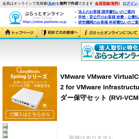
会員はオンラインで見積書(
)を
無料で作成
できます
会員登録(無料)
ログイン
見本
法人のお客様 請求書払いのご案内
学校・官公庁のお客様 校費・公費
研究機関のお客様 科研費払いのご案
VMware VMware VirtualC
2 for VMware Infra
ダー保守セット (RVI-VCMS