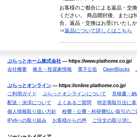
お客様のご都合による返品・交
ください。 商品開封後、または
合、返品・交換はお受けいたし
⇒
返品について詳しくはこちら
ぷらっとホーム株式会社
—
https://www.plathome.co.jp/
会社概要
株主・投資家情報
電子公告
OpenBlocks
ぷらっとオンライン
—
https://online.plathome.co.jp/
ご利用ガイド
ぷらっとオンラインについて
見積書・納
配送・決済について
よくあるご質問
特定商取引法に基
個人情報取り扱い方針
校費・公費・科研費払い取引のご
IPv6への取り組み
お客様からの声
ご注文の取り消し
ソーシャルメディア