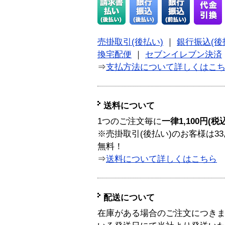
売掛取引(後払い)
｜
銀行振込(後
換宅配便
｜
セブンイレブン決済
⇒
支払方法について詳しくはこ
送料について
1つのご注文毎に
一律1,100円(税
※売掛取引(後払い)のお客様は33
無料！
⇒
送料について詳しくはこちら
配送について
在庫がある場合のご注文につき