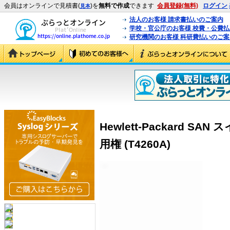
会員はオンラインで見積書(
)を
無料で作成
できます
会員登録(無料)
ログイン
見本
法人のお客様 請求書払いのご案内
学校・官公庁のお客様 校費・公費
研究機関のお客様 科研費払いのご案
Hewlett-Packard SAN
用権 (T4260A)