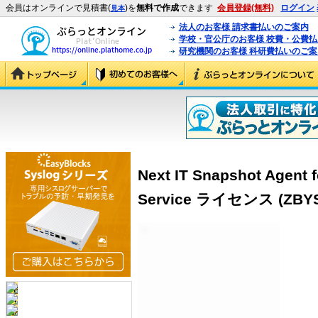
会員はオンラインで見積書(
)を
無料で作成
できます
会員登録(無料)
ログイン
見本
法人のお客様 請求書払いのご案内
学校・官公庁のお客様 校費・公費
研究機関のお客様 科研費払いのご案
Next IT Snapshot Agent
Service ライセンス (ZBYS