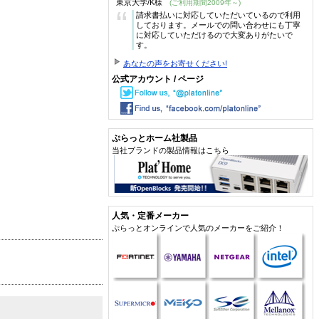
東京大学/K様
(ご利用期間2009年～)
“
請求書払いに対応していただいているので利用
しております。メールでの問い合わせにも丁寧
に対応していただけるので大変ありがたいで
す。
あなたの声をお寄せください!
公式アカウント / ページ
ぷらっとホーム社製品
当社ブランドの製品情報はこちら
人気・定番メーカー
ぷらっとオンラインで人気のメーカーをご紹介！