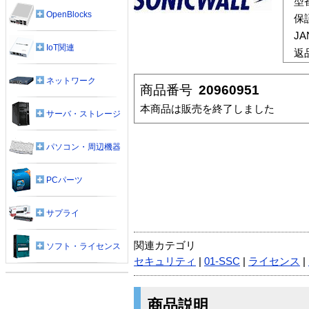
型
OpenBlocks
保
J
IoT関連
返
ネットワーク
商品番号
20960951
本商品は販売を終了しました
サーバ・ストレージ
パソコン・周辺機器
PCパーツ
サプライ
関連カテゴリ
ソフト・ライセンス
セキュリティ
|
01-SSC
|
ライセンス
|
商品説明