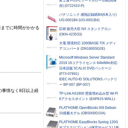
富士通 POS-Cサーマルロール紙(高保
存) (0722410-P)
パナソニック 感熱記録紙B4(6本入り)
UG-0001B4 (UG-0001B4)
着までに時間がかかる
応研 販売大臣 NX スタンドアロン
(OKN-423533)
大電 環境対応 1000BASE-T/X メディ
アコンバータ (DN1800SG2E)
Microsoft Windows Server Standard
2019 16コアライセンス 64bitWin対応
日本語版 5CAL付 DVDパッケージ
(P73-07691)
IDEC AUTO-ID SOLUTIONS バッテリ
ー BP-007 (BP-007)
の事情なく8日以上経
TP-Link AX1800 壁面埋め込み型 Wi-Fi
6アクセスポイント (EAP615-WALL)
PLAT'HOME OpenBlocks IX9 Debian
10搭載モデル (OBSIX9/D10A)
PLAT'HOME EasyBlocks Syslog 120G
サブスクリプション(保守サービス) 1年