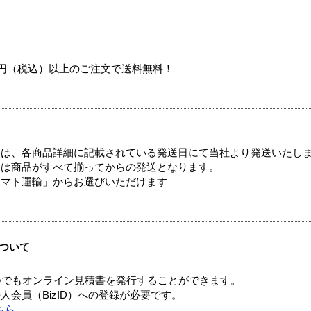
00円（税込）以上のご注文で送料無料！
ては、各商品詳細に記載されている発送日にて当社より発送いたし
送は商品がすべて揃ってからの発送となります。
ヤマト運輸」からお選びいただけます
ついて
つでもオンライン見積書を発行することができます。
会員（BizID）への登録が必要です。
ちら