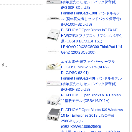
(初年度先出しセンドバック保守付)
(FG-80F-BDL-US)
Fortinet FortiGate-100F バンドルモデ
ル (初年度先出しセンドバック保守付)
(FG-100F-BDL-US)
PLAT'HOME OpenBlocks IoT FX1/E
H/W保守及びサブスクリプション1年付
属 (OBSFX1/E/D11/H1S1)
LENOVO 20X2SC8G00 ThinkPad L14
Gen2 (20X2SC8G00)
エイム電子 光ファイバーケーブル
ます。
DLC/DSC MM62.5 1m (AFP2-
DLC/DSC-62-01)
Fortinet FortiGate-40F バンドルモデル
(初年度先出しセンドバック保守付)
(FG-40F-BDL-US)
PLAT'HOME OpenBlocks A16 Debian
11搭載モデル (OBSA16/D11A)
PLAT'HOME OpenBlocks IX9 Windows
10 IoT Enterprise 2019 LTSC搭載
256GBモデル
(OBSIX9/W/L1809/256G)