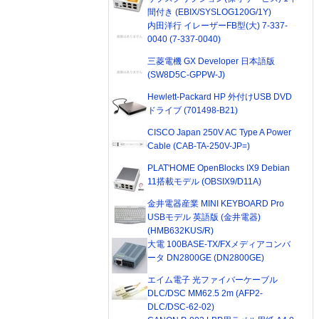
間付き (EBIX/SYSLOG120G/1Y)
内田洋行 イレーザーFB型(大) 7-337-
0040 (7-337-0040)
三菱電機 GX Developer 日本語版
(SW8D5C-GPPW-J)
Hewlett-Packard HP 外付けUSB DVD
ドライブ (701498-B21)
CISCO Japan 250V AC Type A Power
Cable (CAB-TA-250V-JP=)
PLAT'HOME OpenBlocks IX9 Debian
11搭載モデル (OBSIX9/D11A)
金井電器産業 MINI KEYBOARD Pro
USBモデル 英語版 (金井電器)
(HMB632KUS/R)
大電 100BASE-TX/FXメディアコンバ
ータ DN2800GE (DN2800GE)
エイム電子 光ファイバーケーブル
DLC/DSC MM62.5 2m (AFP2-
DLC/DSC-62-02)