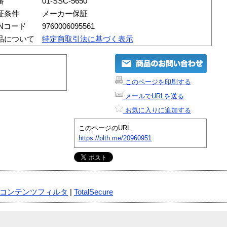
番
01-SSC-5650
証条件
メーカー保証
ANコード
9760006095561
品について
特定商取引法に基づく表示
このページを印刷する
メールでURLを送る
お気に入りに追加する
このページのURL
https://plth.me/20960951
コンテンツフィルタ
|
TotalSecure