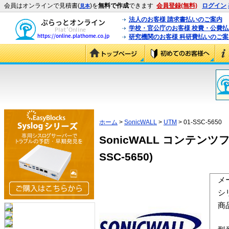
会員はオンラインで見積書(
)を
無料で作成
できます
会員登録(無料)
ログイン
見本
法人のお客様 請求書払いのご案内
学校・官公庁のお客様 校費・公費
研究機関のお客様 科研費払いのご案
ホーム
>
SonicWALL
>
UTM
> 01-SSC-5650
SonicWALL コンテンツフ
SSC-5650)
メ
シ
商