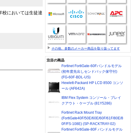
た学校においては生徒達
その他、多数のメーカー商品を取り扱ってます
注目の商品
Fortinet FortiGate-60Fバンドルモデル
(初年度先出しセンドバック保守付)
(FG-60F-BDL-US)
Hewlett-Packard HP LCD 8500 コンソ
ール (AF642A)
IBM Flex System コンソール・ブレイ
クアウト・ケーブル (81Y5286)
Fortinet Rack Mount Tray
(FortiGate40F/50E/60E/60F/61F/80E/8
0F/FS-108E) (SP-RACKTRAY-02)
Fortinet FortiGate-80F バンドルモデル