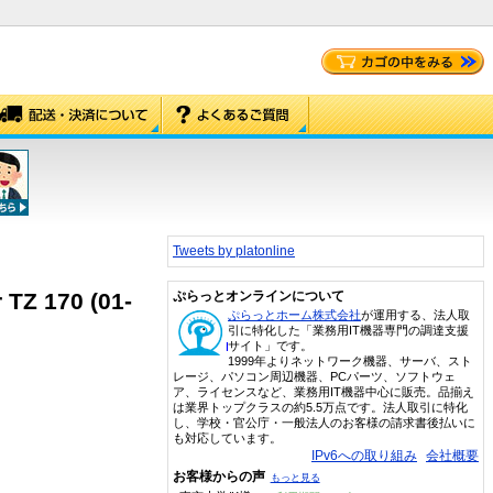
Tweets by platonline
 170 (01-
ぷらっとオンラインについて
ぷらっとホーム株式会社
が運用する、法人取
引に特化した「業務用IT機器専門の調達支援
サイト」です。
1999年よりネットワーク機器、サーバ、スト
レージ、パソコン周辺機器、PCパーツ、ソフトウェ
ア、ライセンスなど、業務用IT機器中心に販売。品揃え
は業界トップクラスの約5.5万点です。法人取引に特化
し、学校・官公庁・一般法人のお客様の請求書後払いに
も対応しています。
IPv6への取り組み
会社概要
お客様からの声
もっと見る