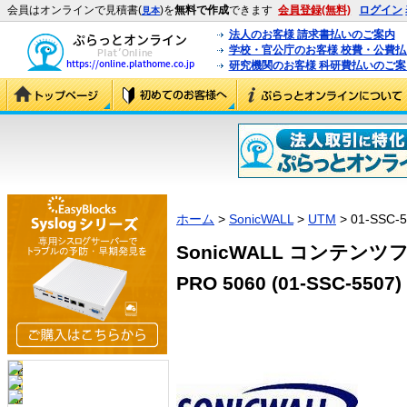
会員はオンラインで見積書(
)を
無料で作成
できます
会員登録(無料)
ログイン
見本
法人のお客様 請求書払いのご案内
学校・官公庁のお客様 校費・公費
研究機関のお客様 科研費払いのご案
ホーム
>
SonicWALL
>
UTM
> 01-SSC-
SonicWALL コンテン
PRO 5060 (01-SSC-5507)