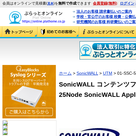
会員はオンラインで見積書(
)を
無料で作成
できます
会員登録(無料)
ログイン
見本
法人のお客様 請求書払いのご案内
学校・官公庁のお客様 校費・公費
研究機関のお客様 科研費払いのご案
ホーム
>
SonicWALL
>
UTM
> 01-SSC-
SonicWALL コンテン
25Node SonicWALL Appli