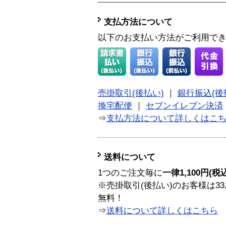
支払方法について
以下のお支払い方法がご利用で
売掛取引(後払い)
｜
銀行振込(後
換宅配便
｜
セブンイレブン決済
⇒
支払方法について詳しくはこ
送料について
1つのご注文毎に
一律1,100円(税
※売掛取引(後払い)のお客様は33
無料！
⇒
送料について詳しくはこちら