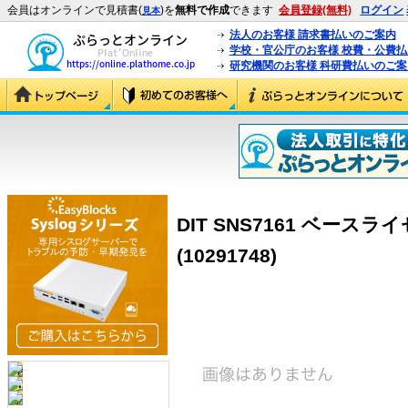
会員はオンラインで見積書(
)を
無料で作成
できます
会員登録(無料)
ログイン
見本
法人のお客様 請求書払いのご案内
学校・官公庁のお客様 校費・公費
研究機関のお客様 科研費払いのご案
DIT SNS7161 ベースラ
(10291748)