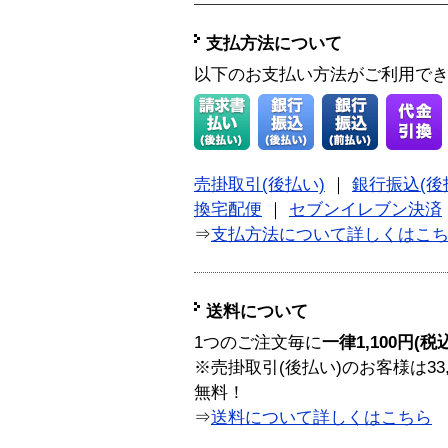
支払方法について
以下のお支払い方法がご利用で
売掛取引(後払い)
｜
銀行振込(後
換宅配便
｜
セブンイレブン決済
⇒
支払方法について詳しくはこ
送料について
1つのご注文毎に
一律1,100円(税
※売掛取引(後払い)のお客様は33
無料！
⇒
送料について詳しくはこちら