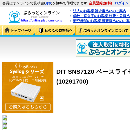
会員はオンラインで見積書(
)を
無料で作成
できます
会員登録(無料)
ログイン
見本
法人のお客様 請求書払いのご案内
学校・官公庁のお客様 校費・公費
研究機関のお客様 科研費払いのご案
DIT SNS7120 ベースラ
(10291700)