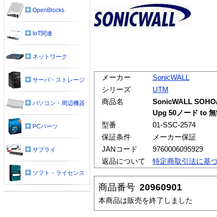
OpenBlocks
IoT関連
ネットワーク
メーカー
SonicWALL
サーバ・ストレージ
シリーズ
UTM
商品名
SonicWALL SOHO
パソコン・周辺機器
Upg 50ノード to 
型番
01-SSC-2574
PCパーツ
保証条件
メーカー保証
JANコード
9760006095929
サプライ
返品について
特定商取引法に基
ソフト・ライセンス
商品番号
20960901
本商品は販売を終了しました