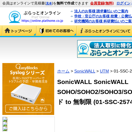
会員はオンラインで見積書(
)を
無料で作成
できます
会員登録(無料)
ログイン
見本
法人のお客様 請求書払いのご案内
学校・官公庁のお客様 校費・公費
研究機関のお客様 科研費払いのご案
ホーム
>
SonicWALL
>
UTM
> 01-SSC-
SonicWALL SonicWALL
SOHO/SOHO2/SOHO3/SO
ド to 無制限 (01-SSC-2574