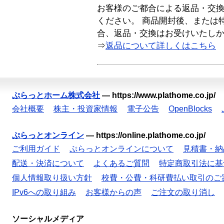
お客様のご都合による返品・交
ください。 商品開封後、または
合、返品・交換はお受けいたし
⇒
返品について詳しくはこちら
ぷらっとホーム株式会社
—
https://www.plathome.co.jp/
会社概要
株主・投資家情報
電子公告
OpenBlocks
ぷらっとオンライン
—
https://online.plathome.co.jp/
ご利用ガイド
ぷらっとオンラインについて
見積書・納
配送・決済について
よくあるご質問
特定商取引法に基
個人情報取り扱い方針
校費・公費・科研費払い取引のご
IPv6への取り組み
お客様からの声
ご注文の取り消し
ソーシャルメディア