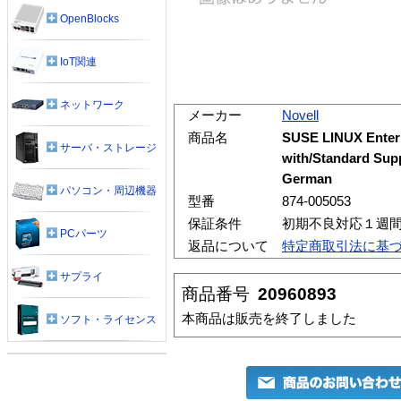
OpenBlocks
IoT関連
ネットワーク
メーカー
Novell
商品名
SUSE LINUX Enterpr
サーバ・ストレージ
with/Standard Sup
German
パソコン・周辺機器
型番
874-005053
保証条件
初期不良対応１週
PCパーツ
返品について
特定商取引法に基
サプライ
商品番号
20960893
本商品は販売を終了しました
ソフト・ライセンス