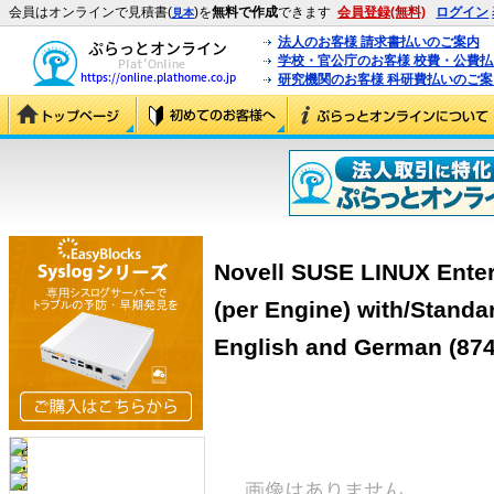
会員はオンラインで見積書(
)を
無料で作成
できます
会員登録(無料)
ログイン
見本
法人のお客様 請求書払いのご案内
学校・官公庁のお客様 校費・公費
研究機関のお客様 科研費払いのご案
Novell SUSE LINUX Enterp
(per Engine) with/Standa
English and German (874