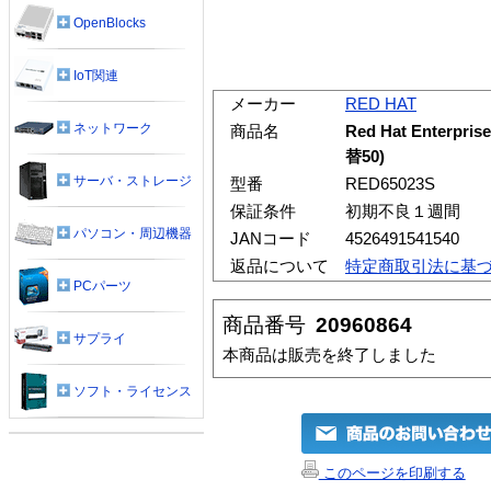
OpenBlocks
IoT関連
メーカー
RED HAT
ネットワーク
商品名
Red Hat Enterpri
替50)
サーバ・ストレージ
型番
RED65023S
保証条件
初期不良１週間
パソコン・周辺機器
JANコード
4526491541540
返品について
特定商取引法に基
PCパーツ
商品番号
20960864
サプライ
本商品は販売を終了しました
ソフト・ライセンス
このページを印刷する