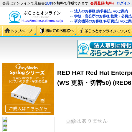
会員はオンラインで見積書(
)を
無料で作成
できます
会員登録(無料)
ログイン
見本
法人のお客様 請求書払いのご案内
学校・官公庁のお客様 校費・公費
研究機関のお客様 科研費払いのご案
RED HAT Red Hat Enterpr
(WS 更新・切替50) (RED6