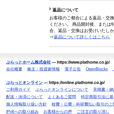
返品について
お客様のご都合による返品・交
ください。 商品開封後、または
合、返品・交換はお受けいたし
⇒
返品について詳しくはこちら
ぷらっとホーム株式会社
—
https://www.plathome.co.jp/
会社概要
株主・投資家情報
電子公告
OpenBlocks
ぷらっとオンライン
—
https://online.plathome.co.jp/
ご利用ガイド
ぷらっとオンラインについて
見積書・納
配送・決済について
よくあるご質問
特定商取引法に基
個人情報取り扱い方針
校費・公費・科研費払い取引のご
IPv6への取り組み
お客様からの声
ご注文の取り消し