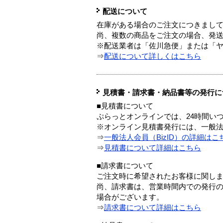
配送について
在庫がある場合のご注文につきまし
尚、複数の商品をご注文の場合、発
※配送業者は「佐川急便」または「
⇒
配送について詳しくはこちら
見積書・請求書・納品書等の発行に
■見積書について
ぷらっとオンラインでは、24時間い
※オンライン見積書発行には、一般法人
⇒
一般法人会員（BizID）の詳細はこ
⇒
見積書について詳細はこちら
■請求書について
ご注文時に希望されたお客様に関し
尚、請求書は、営業時間内での発行
場合がございます。
⇒
請求書について詳細はこちら