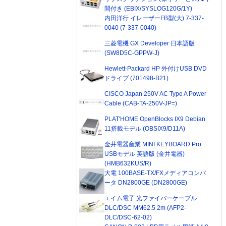
間付き (EBIX/SYSLOG120G/1Y)
内田洋行 イレーザーFB型(大) 7-337-
0040 (7-337-0040)
三菱電機 GX Developer 日本語版
(SW8D5C-GPPW-J)
Hewlett-Packard HP 外付けUSB DVD
ドライブ (701498-B21)
CISCO Japan 250V AC Type A Power
Cable (CAB-TA-250V-JP=)
PLAT'HOME OpenBlocks IX9 Debian
11搭載モデル (OBSIX9/D11A)
金井電器産業 MINI KEYBOARD Pro
USBモデル 英語版 (金井電器)
(HMB632KUS/R)
大電 100BASE-TX/FXメディアコンバ
ータ DN2800GE (DN2800GE)
エイム電子 光ファイバーケーブル
DLC/DSC MM62.5 2m (AFP2-
DLC/DSC-62-02)