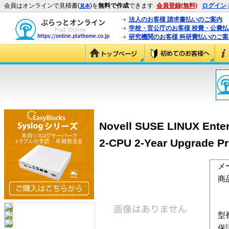
会員はオンラインで見積書(
)を
無料で作成
できます
会員登録(無料)
ログイン
見本
法人のお客様 請求書払いのご案内
学校・官公庁のお客様 校費・公費
研究機関のお客様 科研費払いのご案
Novell SUSE LINUX Enterp
2-CPU 2-Year Upgrade Pr
メ
商
型
保