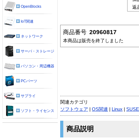
OpenBlocks
返
IoT関連
商品番号
20960817
ネットワーク
本商品は販売を終了しました
サーバ・ストレージ
パソコン・周辺機器
PCパーツ
サプライ
関連カテゴリ
ソフトウェア
|
OS関連
|
Linux
|
SUSE
ソフト・ライセンス
商品説明