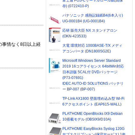
富士通 POS-Cサーマルロール紙(高保
存) (0722410-P)
パナソニック 感熱記録紙B4(6本入り)
UG-0001B4 (UG-0001B4)
応研 販売大臣 NX スタンドアロン
(OKN-423533)
の事情なく8日以上経
大電 環境対応 1000BASE-T/X メディ
アコンバータ (DN1800SG2E)
Microsoft Windows Server Standard
2019 16コアライセンス 64bitWin対応
日本語版 5CAL付 DVDパッケージ
(P73-07691)
IDEC AUTO-ID SOLUTIONS バッテリ
ー BP-007 (BP-007)
TP-Link AX1800 壁面埋め込み型 Wi-Fi
6アクセスポイント (EAP615-WALL)
PLAT'HOME OpenBlocks IX9 Debian
10搭載モデル (OBSIX9/D10A)
PLAT'HOME EasyBlocks Syslog 120G
サブスクリプション(保守サービス) 1年