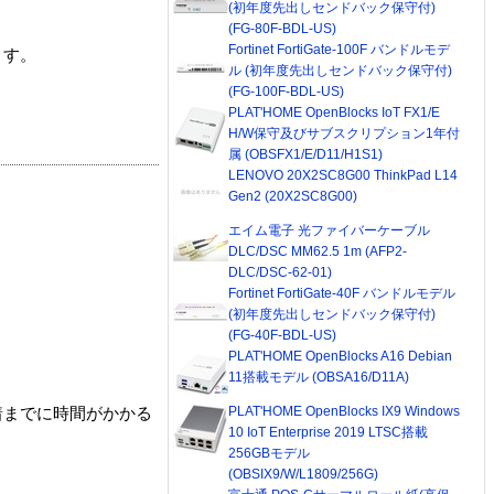
(初年度先出しセンドバック保守付)
(FG-80F-BDL-US)
Fortinet FortiGate-100F バンドルモデ
ます。
ル (初年度先出しセンドバック保守付)
(FG-100F-BDL-US)
PLAT'HOME OpenBlocks IoT FX1/E
H/W保守及びサブスクリプション1年付
属 (OBSFX1/E/D11/H1S1)
LENOVO 20X2SC8G00 ThinkPad L14
Gen2 (20X2SC8G00)
エイム電子 光ファイバーケーブル
DLC/DSC MM62.5 1m (AFP2-
DLC/DSC-62-01)
Fortinet FortiGate-40F バンドルモデル
(初年度先出しセンドバック保守付)
(FG-40F-BDL-US)
PLAT'HOME OpenBlocks A16 Debian
11搭載モデル (OBSA16/D11A)
PLAT'HOME OpenBlocks IX9 Windows
着までに時間がかかる
10 IoT Enterprise 2019 LTSC搭載
256GBモデル
(OBSIX9/W/L1809/256G)