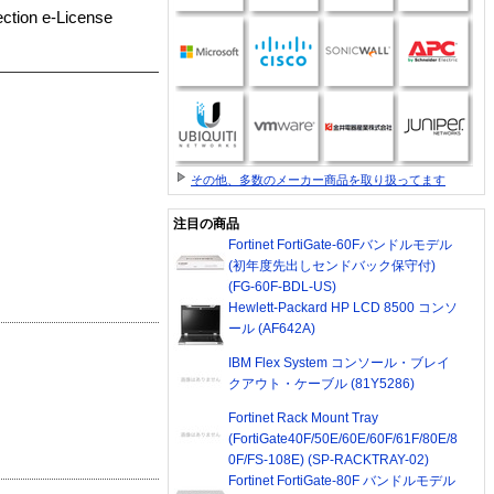
ction e-License
その他、多数のメーカー商品を取り扱ってます
注目の商品
Fortinet FortiGate-60Fバンドルモデル
(初年度先出しセンドバック保守付)
(FG-60F-BDL-US)
Hewlett-Packard HP LCD 8500 コンソ
ール (AF642A)
IBM Flex System コンソール・ブレイ
クアウト・ケーブル (81Y5286)
Fortinet Rack Mount Tray
(FortiGate40F/50E/60E/60F/61F/80E/8
0F/FS-108E) (SP-RACKTRAY-02)
Fortinet FortiGate-80F バンドルモデル