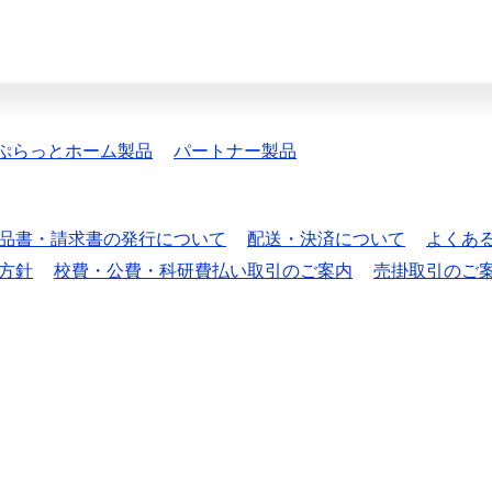
ぷらっとホーム製品
パートナー製品
品書・請求書の発行について
配送・決済について
よくあ
方針
校費・公費・科研費払い取引のご案内
売掛取引のご