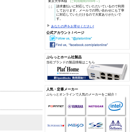
東京大学/K様
(ご利用期間2009年～)
“
請求書払いに対応していただいているので利用
しております。メールでの問い合わせにも丁寧
に対応していただけるので大変ありがたいで
す。
あなたの声をお寄せください!
公式アカウント / ページ
ぷらっとホーム社製品
当社ブランドの製品情報はこちら
人気・定番メーカー
ぷらっとオンラインで人気のメーカーをご紹介！