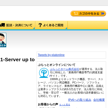
Tweets by platonline
1-Server up to
ぷらっとオンラインについて
ぷらっとホーム株式会社
が運用する、法人取
引に特化した「業務用IT機器専門の調達支援
サイト」です。
1999年よりネットワーク機器、サーバ、スト
レージ、パソコン周辺機器、PCパーツ、ソフトウェ
ア、ライセンスなど、業務用IT機器中心に販売。品揃え
は業界トップクラスの約5.5万点です。法人取引に特化
し、学校・官公庁・一般法人のお客様の請求書後払いに
も対応しています。
IPv6への取り組み
会社概要
お客様からの声
もっと見る