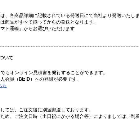
ては、各商品詳細に記載されている発送日にて当社より発送いたし
送は商品がすべて揃ってからの発送となります。
ヤマト運輸」からお選びいただけます
ついて
つでもオンライン見積書を発行することができます。
会員（BizID）への登録が必要です。
ちら
ましては、ご注文後に別途郵送しております。
のため、ご注文日時（土日祝にかかる場合等）によりましては、到