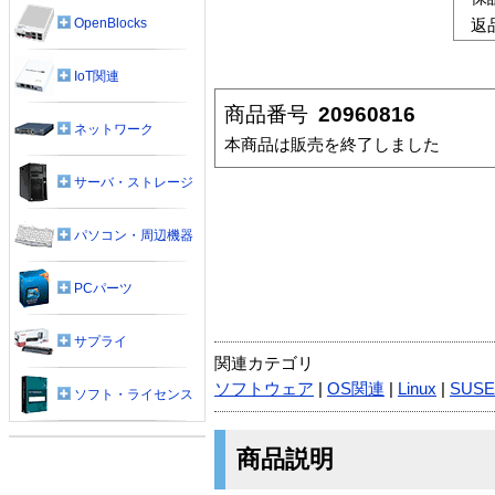
OpenBlocks
返
IoT関連
商品番号
20960816
ネットワーク
本商品は販売を終了しました
サーバ・ストレージ
パソコン・周辺機器
PCパーツ
サプライ
関連カテゴリ
ソフトウェア
|
OS関連
|
Linux
|
SUSE
ソフト・ライセンス
商品説明