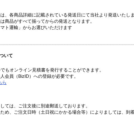
ては、各商品詳細に記載されている発送日にて当社より発送いたし
送は商品がすべて揃ってからの発送となります。
ヤマト運輸」からお選びいただけます
ついて
つでもオンライン見積書を発行することができます。
会員（BizID）への登録が必要です。
ちら
ましては、ご注文後に別途郵送しております。
のため、ご注文日時（土日祝にかかる場合等）によりましては、到