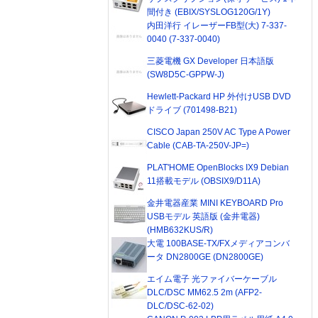
間付き (EBIX/SYSLOG120G/1Y)
内田洋行 イレーザーFB型(大) 7-337-
0040 (7-337-0040)
三菱電機 GX Developer 日本語版
(SW8D5C-GPPW-J)
Hewlett-Packard HP 外付けUSB DVD
ドライブ (701498-B21)
CISCO Japan 250V AC Type A Power
Cable (CAB-TA-250V-JP=)
PLAT'HOME OpenBlocks IX9 Debian
11搭載モデル (OBSIX9/D11A)
金井電器産業 MINI KEYBOARD Pro
USBモデル 英語版 (金井電器)
(HMB632KUS/R)
大電 100BASE-TX/FXメディアコンバ
ータ DN2800GE (DN2800GE)
エイム電子 光ファイバーケーブル
DLC/DSC MM62.5 2m (AFP2-
DLC/DSC-62-02)