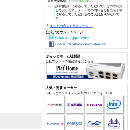
東京大学/K様
(ご利用期間2009年～)
“
請求書払いに対応していただいているので利用
しております。メールでの問い合わせにも丁寧
に対応していただけるので大変ありがたいで
す。
あなたの声をお寄せください!
公式アカウント / ページ
ぷらっとホーム社製品
当社ブランドの製品情報はこちら
人気・定番メーカー
ぷらっとオンラインで人気のメーカーをご紹介！