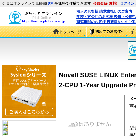
会員はオンラインで見積書(
)を
無料で作成
できます
会員登録(無料)
ログイン
見本
法人のお客様 請求書払いのご案内
学校・官公庁のお客様 校費・公費
研究機関のお客様 科研費払いのご案
Novell SUSE LINUX Enterp
2-CPU 1-Year Upgrade Pr
メ
商
型
保