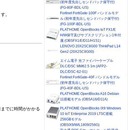
(初年度先出しセンドバック保守付)
(FG-80F-BDL-US)
Fortinet FortiGate-100F バンドルモデ
ます。
ル (初年度先出しセンドバック保守付)
(FG-100F-BDL-US)
PLAT'HOME OpenBlocks IoT FX1/E
H/W保守及びサブスクリプション1年付
属 (OBSFX1/E/D11/H1S1)
LENOVO 20X2SC8G00 ThinkPad L14
Gen2 (20X2SC8G00)
エイム電子 光ファイバーケーブル
DLC/DSC MM62.5 1m (AFP2-
DLC/DSC-62-01)
Fortinet FortiGate-40F バンドルモデル
(初年度先出しセンドバック保守付)
(FG-40F-BDL-US)
PLAT'HOME OpenBlocks A16 Debian
11搭載モデル (OBSA16/D11A)
PLAT'HOME OpenBlocks IX9 Windows
着までに時間がかかる
10 IoT Enterprise 2019 LTSC搭載
256GBモデル
(OBSIX9/W/L1809/256G)