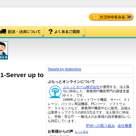
Tweets by platonline
1-Server up to
ぷらっとオンラインについて
ぷらっとホーム株式会社
が運用する、法人取
引に特化した「業務用IT機器専門の調達支援
サイト」です。
1999年よりネットワーク機器、サーバ、スト
レージ、パソコン周辺機器、PCパーツ、ソフトウェ
ア、ライセンスなど、業務用IT機器中心に販売。品揃え
は業界トップクラスの約5.5万点です。法人取引に特化
し、学校・官公庁・一般法人のお客様の請求書後払いに
も対応しています。
IPv6への取り組み
会社概要
お客様からの声
もっと見る