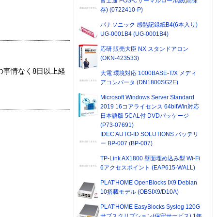
富士通 POS-Cサーマルロール紙(高保
存) (0722410-P)
パナソニック 感熱記録紙B4(6本入り)
UG-0001B4 (UG-0001B4)
応研 販売大臣 NX スタンドアロン
(OKN-423533)
の事情なく8日以上経
大電 環境対応 1000BASE-T/X メディ
アコンバータ (DN1800SG2E)
Microsoft Windows Server Standard
2019 16コアライセンス 64bitWin対応
日本語版 5CAL付 DVDパッケージ
(P73-07691)
IDEC AUTO-ID SOLUTIONS バッテリ
ー BP-007 (BP-007)
TP-Link AX1800 壁面埋め込み型 Wi-Fi
6アクセスポイント (EAP615-WALL)
PLAT'HOME OpenBlocks IX9 Debian
10搭載モデル (OBSIX9/D10A)
PLAT'HOME EasyBlocks Syslog 120G
サブスクリプション(保守サービス) 1年