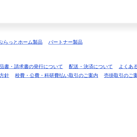
ぷらっとホーム製品
パートナー製品
品書・請求書の発行について
配送・決済について
よくあ
方針
校費・公費・科研費払い取引のご案内
売掛取引のご