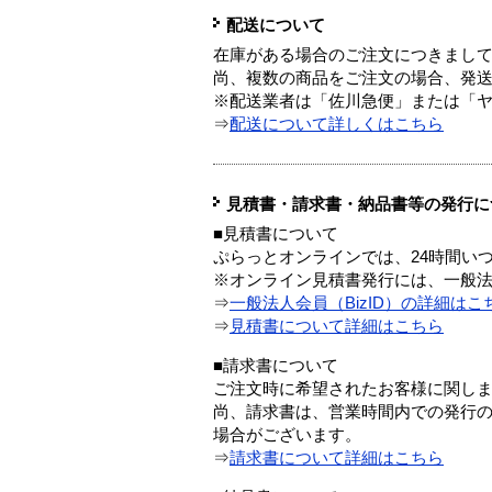
配送について
在庫がある場合のご注文につきまし
尚、複数の商品をご注文の場合、発
※配送業者は「佐川急便」または「
⇒
配送について詳しくはこちら
見積書・請求書・納品書等の発行に
■見積書について
ぷらっとオンラインでは、24時間い
※オンライン見積書発行には、一般法人
⇒
一般法人会員（BizID）の詳細はこ
⇒
見積書について詳細はこちら
■請求書について
ご注文時に希望されたお客様に関し
尚、請求書は、営業時間内での発行
場合がございます。
⇒
請求書について詳細はこちら