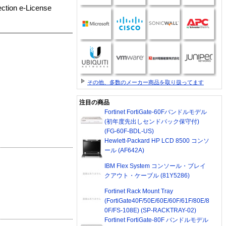
ction e-License
その他、多数のメーカー商品を取り扱ってます
注目の商品
Fortinet FortiGate-60Fバンドルモデル
(初年度先出しセンドバック保守付)
(FG-60F-BDL-US)
Hewlett-Packard HP LCD 8500 コンソ
ール (AF642A)
IBM Flex System コンソール・ブレイ
クアウト・ケーブル (81Y5286)
Fortinet Rack Mount Tray
(FortiGate40F/50E/60E/60F/61F/80E/8
0F/FS-108E) (SP-RACKTRAY-02)
Fortinet FortiGate-80F バンドルモデル