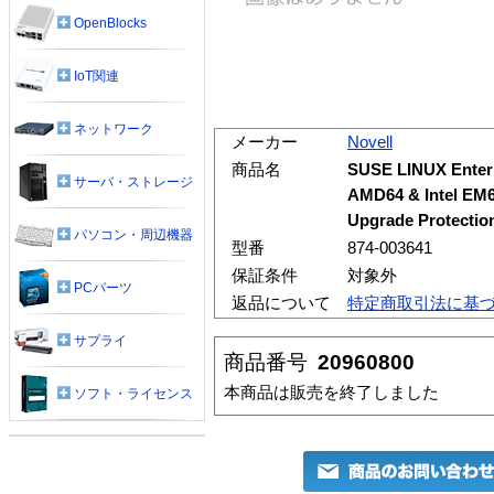
OpenBlocks
IoT関連
ネットワーク
メーカー
Novell
商品名
SUSE LINUX Enterpr
サーバ・ストレージ
AMD64 & Intel EM6
Upgrade Protectio
パソコン・周辺機器
型番
874-003641
保証条件
対象外
PCパーツ
返品について
特定商取引法に基
サプライ
商品番号
20960800
本商品は販売を終了しました
ソフト・ライセンス