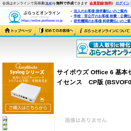
会員はオンラインで見積書(
)を
無料で作成
できます
会員登録(無料)
ログイン
見本
法人のお客様 請求書払いのご案内
学校・官公庁のお客様 校費・公費
研究機関のお客様 科研費払いのご案
サイボウズ Office 6 
イセンス CP版 (BSVOF06