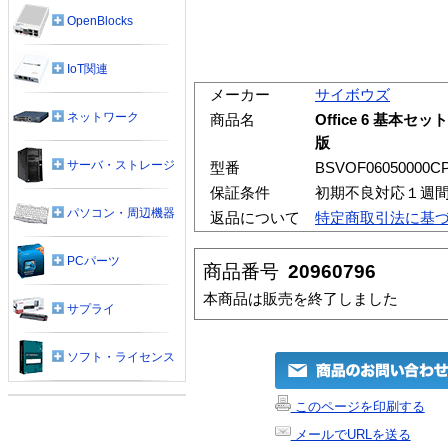
OpenBlocks
IoT関連
メーカー
サイボウズ
ネットワーク
商品名
Office 6 基本
版
サーバ・ストレージ
型番
BSVOF06050000C
保証条件
初期不良対応１週
パソコン・周辺機器
返品について
特定商取引法に基
PCパーツ
商品番号
20960796
本商品は販売を終了しました
サプライ
ソフト・ライセンス
このページを印刷する
メールでURLを送る