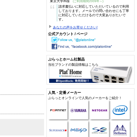
東京大学/K様
(ご利用期間2009年～)
“
請求書払いに対応していただいているので利用
しております。メールでの問い合わせにも丁寧
に対応していただけるので大変ありがたいで
す。
あなたの声をお寄せください!
公式アカウント / ページ
ぷらっとホーム社製品
当社ブランドの製品情報はこちら
人気・定番メーカー
ぷらっとオンラインで人気のメーカーをご紹介！