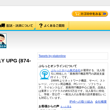
Tweets by platonline
1Y UPG (874-
ぷらっとオンラインについて
ぷらっとホーム株式会社
が運用する、法人取
引に特化した「業務用IT機器専門の調達支援
サイト」です。
1999年よりネットワーク機器、サーバ、スト
レージ、パソコン周辺機器、PCパーツ、ソフトウェ
ア、ライセンスなど、業務用IT機器中心に販売。品揃え
は業界トップクラスの約5.5万点です。法人取引に特化
し、学校・官公庁・一般法人のお客様の請求書後払いに
も対応しています。
IPv6への取り組み
会社概要
お客様からの声
もっと見る