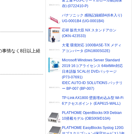
富士通 POS-Cサーマルロール紙(高保
存) (0722410-P)
パナソニック 感熱記録紙B4(6本入り)
UG-0001B4 (UG-0001B4)
応研 販売大臣 NX スタンドアロン
(OKN-423533)
大電 環境対応 1000BASE-T/X メディ
の事情なく8日以上経
アコンバータ (DN1800SG2E)
Microsoft Windows Server Standard
2019 16コアライセンス 64bitWin対応
日本語版 5CAL付 DVDパッケージ
(P73-07691)
IDEC AUTO-ID SOLUTIONS バッテリ
ー BP-007 (BP-007)
TP-Link AX1800 壁面埋め込み型 Wi-Fi
6アクセスポイント (EAP615-WALL)
PLAT'HOME OpenBlocks IX9 Debian
10搭載モデル (OBSIX9/D10A)
PLAT'HOME EasyBlocks Syslog 120G
サブスクリプション(保守サービス) 1年