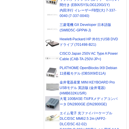
間付き (EBIX/SYSLOG120G/1Y)
内田洋行 イレーザーFB型(大) 7-337-
0040 (7-337-0040)
三菱電機 GX Developer 日本語版
(SW8D5C-GPPW-J)
Hewlett-Packard HP 外付けUSB DVD
ドライブ (701498-B21)
CISCO Japan 250V AC Type A Power
Cable (CAB-TA-250V-JP=)
PLAT'HOME OpenBlocks IX9 Debian
11搭載モデル (OBSIX9/D11A)
金井電器産業 MINI KEYBOARD Pro
USBモデル 英語版 (金井電器)
(HMB632KUS/R)
大電 100BASE-TX/FXメディアコンバ
ータ DN2800GE (DN2800GE)
エイム電子 光ファイバーケーブル
DLC/DSC MM62.5 2m (AFP2-
DLC/DSC-62-02)