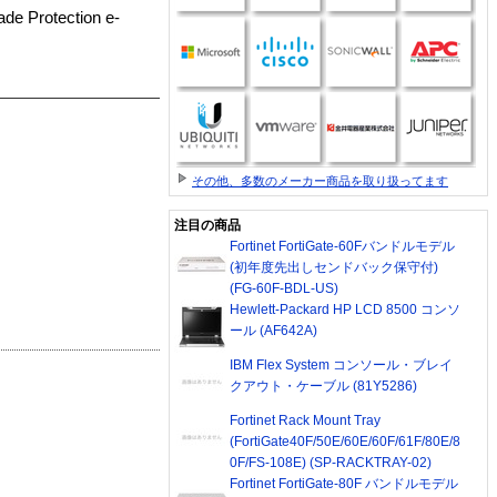
de Protection e-
その他、多数のメーカー商品を取り扱ってます
注目の商品
Fortinet FortiGate-60Fバンドルモデル
(初年度先出しセンドバック保守付)
(FG-60F-BDL-US)
Hewlett-Packard HP LCD 8500 コンソ
ール (AF642A)
IBM Flex System コンソール・ブレイ
クアウト・ケーブル (81Y5286)
Fortinet Rack Mount Tray
(FortiGate40F/50E/60E/60F/61F/80E/8
0F/FS-108E) (SP-RACKTRAY-02)
Fortinet FortiGate-80F バンドルモデル