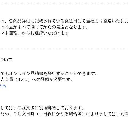
ては、各商品詳細に記載されている発送日にて当社より発送いたし
送は商品がすべて揃ってからの発送となります。
ヤマト運輸」からお選びいただけます
ついて
つでもオンライン見積書を発行することができます。
会員（BizID）への登録が必要です。
ちら
ましては、ご注文後に別途郵送しております。
のため、ご注文日時（土日祝にかかる場合等）によりましては、到