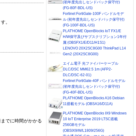
(初年度先出しセンドバック保守付)
(FG-80F-BDL-US)
Fortinet FortiGate-100F バンドルモデ
ル (初年度先出しセンドバック保守付)
ます。
(FG-100F-BDL-US)
PLAT'HOME OpenBlocks IoT FX1/E
H/W保守及びサブスクリプション1年付
属 (OBSFX1/E/D11/H1S1)
LENOVO 20X2SC8G00 ThinkPad L14
Gen2 (20X2SC8G00)
エイム電子 光ファイバーケーブル
DLC/DSC MM62.5 1m (AFP2-
DLC/DSC-62-01)
Fortinet FortiGate-40F バンドルモデル
(初年度先出しセンドバック保守付)
(FG-40F-BDL-US)
PLAT'HOME OpenBlocks A16 Debian
11搭載モデル (OBSA16/D11A)
PLAT'HOME OpenBlocks IX9 Windows
10 IoT Enterprise 2019 LTSC搭載
着までに時間がかかる
256GBモデル
(OBSIX9/W/L1809/256G)