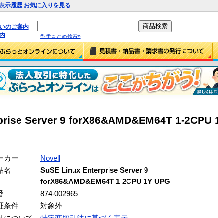
表示履歴
お気に入りを見る
払いのご案内
内
型番まとめ検索»
rprise Server 9 forX86&AMD&EM64T 1-2CPU 
ーカー
Novell
品名
SuSE Linux Enterprise Server 9
forX86&AMD&EM64T 1-2CPU 1Y UPG
番
874-002965
証条件
対象外
品について
特定商取引法に基づく表示