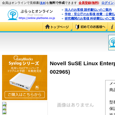
会員はオンラインで見積書(
)を
無料で作成
できます
会員登録(無料)
ログイン
見本
法人のお客様 請求書払いのご案内
学校・官公庁のお客様 校費・公費
研究機関のお客様 科研費払いのご案
Novell SuSE Linux Ente
002965)
メ
商
型
保
返