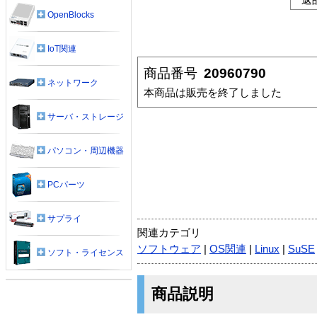
OpenBlocks
IoT関連
商品番号
20960790
ネットワーク
本商品は販売を終了しました
サーバ・ストレージ
パソコン・周辺機器
PCパーツ
サプライ
関連カテゴリ
ソフトウェア
|
OS関連
|
Linux
|
SuSE
ソフト・ライセンス
商品説明