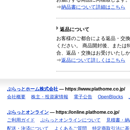
⇒
納品書について詳細はこちら
返品について
お客様のご都合による返品・交
ください。 商品開封後、または
合、返品・交換はお受けいたし
⇒
返品について詳しくはこちら
ぷらっとホーム株式会社
—
https://www.plathome.co.jp/
会社概要
株主・投資家情報
電子公告
OpenBlocks
ぷらっとオンライン
—
https://online.plathome.co.jp/
ご利用ガイド
ぷらっとオンラインについて
見積書・納
配送・決済について
よくあるご質問
特定商取引法に基