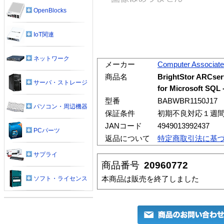
OpenBlocks
IoT関連
ネットワーク
メーカー
Computer Associat
商品名
BrightStor ARCser
サーバ・ストレージ
for Microsoft SQL 
型番
BABWBR1150J17
パソコン・周辺機器
保証条件
初期不良対応１週
JANコード
4949013992437
PCパーツ
返品について
特定商取引法に基
サプライ
商品番号
20960772
本商品は販売を終了しました
ソフト・ライセンス