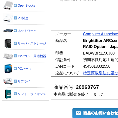
OpenBlocks
IoT関連
ネットワーク
メーカー
Computer Associat
商品名
BrightStor ARCser
サーバ・ストレージ
RAID Option - Jap
型番
BABWBR1150J08
パソコン・周辺機器
保証条件
初期不良対応１週
JANコード
4949013992550
PCパーツ
返品について
特定商取引法に基
サプライ
商品番号
20960767
本商品は販売を終了しました
ソフト・ライセンス