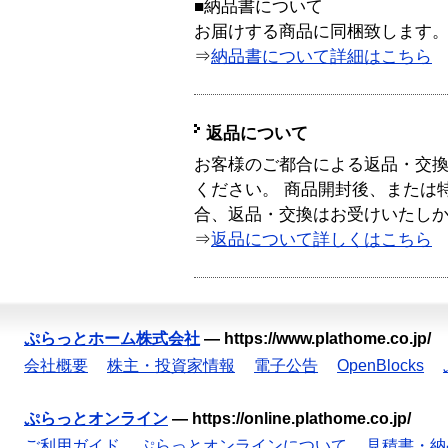
■納品書について
お届けする商品に同梱致します
⇒
納品書について詳細はこちら
返品について
お客様のご都合による返品・交
ください。 商品開封後、または
合、返品・交換はお受けいたし
⇒
返品について詳しくはこちら
ぷらっとホーム株式会社
—
https://www.plathome.co.jp/
会社概要
株主・投資家情報
電子公告
OpenBlocks
ぷらっとオンライン
—
https://online.plathome.co.jp/
ご利用ガイド
ぷらっとオンラインについて
見積書・納