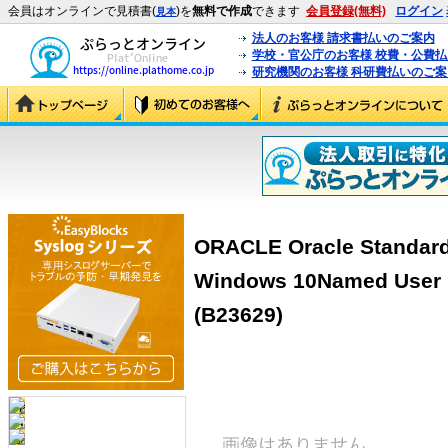
会員はオンラインで見積書(
)を
無料で作成
できます
会員登録(無料)
ログイン
見本
法人のお客様 請求書払いのご案内
学校・官公庁のお客様 校費・公費
研究機関のお客様 科研費払いのご案
ORACLE Oracle Standard 
Windows 10Named U
(B23629)