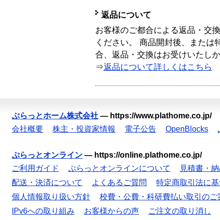
返品について
お客様のご都合による返品・交
ください。 商品開封後、または
合、返品・交換はお受けいたし
⇒
返品について詳しくはこちら
ぷらっとホーム株式会社
—
https://www.plathome.co.jp/
会社概要
株主・投資家情報
電子公告
OpenBlocks
ぷらっとオンライン
—
https://online.plathome.co.jp/
ご利用ガイド
ぷらっとオンラインについて
見積書・納
配送・決済について
よくあるご質問
特定商取引法に基
個人情報取り扱い方針
校費・公費・科研費払い取引のご
IPv6への取り組み
お客様からの声
ご注文の取り消し