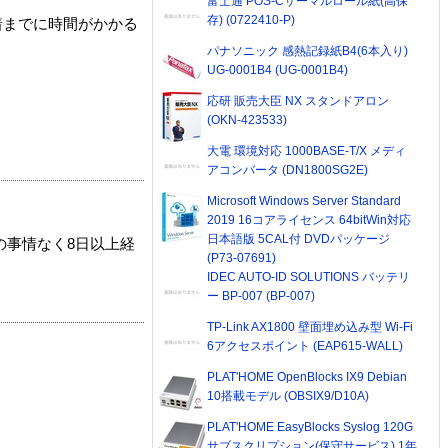
富士通 POS-Cサーマルロール紙(高保
存) (0722410-P)
着までに時間がかかる
パナソニック 感熱記録紙B4(6本入り)
UG-0001B4 (UG-0001B4)
応研 販売大臣 NX スタンドアロン
(OKN-423533)
大電 環境対応 1000BASE-T/X メディ
アコンバータ (DN1800SG2E)
Microsoft Windows Server Standard
2019 16コアライセンス 64bitWin対応
日本語版 5CAL付 DVDパッケージ
の事情なく8日以上経
(P73-07691)
IDEC AUTO-ID SOLUTIONS バッテリ
ー BP-007 (BP-007)
TP-Link AX1800 壁面埋め込み型 Wi-Fi
6アクセスポイント (EAP615-WALL)
PLAT'HOME OpenBlocks IX9 Debian
10搭載モデル (OBSIX9/D10A)
PLAT'HOME EasyBlocks Syslog 120G
サブスクリプション(保守サービス) 1年