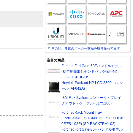
その他、多数のメーカー商品を取り扱ってます
注目の商品
Fortinet FortiGate-60Fバンドルモデル
(初年度先出しセンドバック保守付)
(FG-60F-BDL-US)
Hewlett-Packard HP LCD 8500 コンソ
ール (AF642A)
IBM Flex System コンソール・ブレイ
クアウト・ケーブル (81Y5286)
Fortinet Rack Mount Tray
(FortiGate40F/50E/60E/60F/61F/80E/8
0F/FS-108E) (SP-RACKTRAY-02)
Fortinet FortiGate-80F バンドルモデル