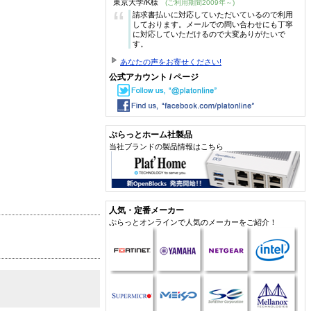
東京大学/K様
(ご利用期間2009年～)
“
請求書払いに対応していただいているので利用
しております。メールでの問い合わせにも丁寧
に対応していただけるので大変ありがたいで
す。
あなたの声をお寄せください!
公式アカウント / ページ
ぷらっとホーム社製品
当社ブランドの製品情報はこちら
人気・定番メーカー
ぷらっとオンラインで人気のメーカーをご紹介！