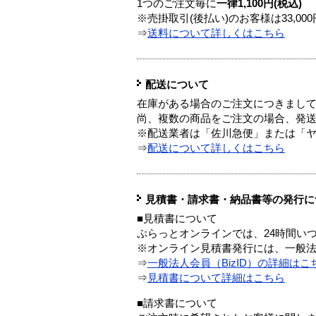
1つのご注文毎に
一律1,100円(税込)
※売掛取引(後払い)のお客様は33,0
⇒
送料について詳しくはこちら
配送について
在庫がある場合のご注文につきまし
尚、複数の商品をご注文の場合、発
※配送業者は「佐川急便」または「
⇒
配送について詳しくはこちら
見積書・請求書・納品書等の発行に
■見積書について
ぷらっとオンラインでは、24時間い
※オンライン見積書発行には、一般法人
⇒
一般法人会員（BizID）の詳細はこ
⇒
見積書について詳細はこちら
■請求書について