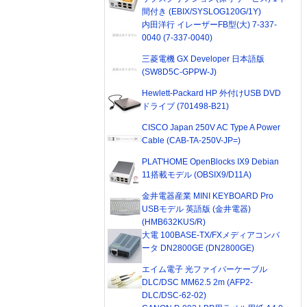
間付き (EBIX/SYSLOG120G/1Y)
内田洋行 イレーザーFB型(大) 7-337-
0040 (7-337-0040)
三菱電機 GX Developer 日本語版
(SW8D5C-GPPW-J)
Hewlett-Packard HP 外付けUSB DVD
ドライブ (701498-B21)
CISCO Japan 250V AC Type A Power
Cable (CAB-TA-250V-JP=)
PLAT'HOME OpenBlocks IX9 Debian
11搭載モデル (OBSIX9/D11A)
金井電器産業 MINI KEYBOARD Pro
USBモデル 英語版 (金井電器)
(HMB632KUS/R)
大電 100BASE-TX/FXメディアコンバ
ータ DN2800GE (DN2800GE)
エイム電子 光ファイバーケーブル
DLC/DSC MM62.5 2m (AFP2-
DLC/DSC-62-02)