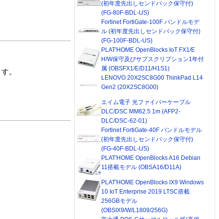
(初年度先出しセンドバック保守付)
(FG-80F-BDL-US)
Fortinet FortiGate-100F バンドルモデ
ル (初年度先出しセンドバック保守付)
(FG-100F-BDL-US)
PLAT'HOME OpenBlocks IoT FX1/E
H/W保守及びサブスクリプション1年付
属 (OBSFX1/E/D11/H1S1)
ます。
LENOVO 20X2SC8G00 ThinkPad L14
Gen2 (20X2SC8G00)
エイム電子 光ファイバーケーブル
DLC/DSC MM62.5 1m (AFP2-
DLC/DSC-62-01)
Fortinet FortiGate-40F バンドルモデル
(初年度先出しセンドバック保守付)
(FG-40F-BDL-US)
PLAT'HOME OpenBlocks A16 Debian
11搭載モデル (OBSA16/D11A)
PLAT'HOME OpenBlocks IX9 Windows
10 IoT Enterprise 2019 LTSC搭載
256GBモデル
(OBSIX9/W/L1809/256G)