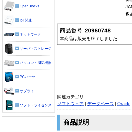
OpenBlocks
J
返
IoT関連
商品番号
20960748
ネットワーク
本商品は販売を終了しました
サーバ・ストレージ
パソコン・周辺機器
PCパーツ
サプライ
関連カテゴリ
ソフトウェア
|
データベース
|
Oracle
ソフト・ライセンス
商品説明