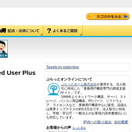
Tweets by platonline
d User Plus
ぷらっとオンラインについて
ぷらっとホーム株式会社
が運用する、法人取
引に特化した「業務用IT機器専門の調達支援
サイト」です。
1999年よりネットワーク機器、サーバ、スト
レージ、パソコン周辺機器、PCパーツ、ソフトウェ
ア、ライセンスなど、業務用IT機器中心に販売。品揃え
は業界トップクラスの約5.5万点です。法人取引に特化
し、学校・官公庁・一般法人のお客様の請求書後払いに
も対応しています。
IPv6への取り組み
会社概要
お客様からの声
もっと見る