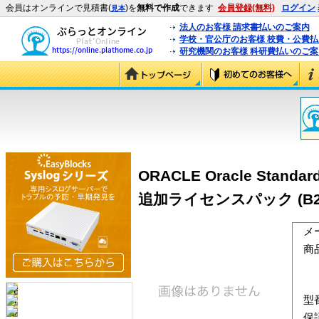
会員はオンラインで見積書(
)を
無料で作成
できます
会員登録(無料)
ログイン
見本
法人のお客様 請求書払いのご案内
学校・官公庁のお客様 校費・公費
研究機関のお客様 科研費払いのご案
ORACLE Oracle Standard
追加ライセンスパック (B23
メ
商
型
保