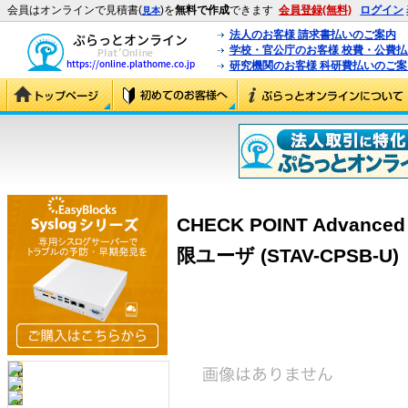
会員はオンラインで見積書(
)を
無料で作成
できます
会員登録(無料)
ログイン
見本
法人のお客様 請求書払いのご案内
学校・官公庁のお客様 校費・公費
研究機関のお客様 科研費払いのご案
CHECK POINT Advanced 
限ユーザ (STAV-CPSB-U)