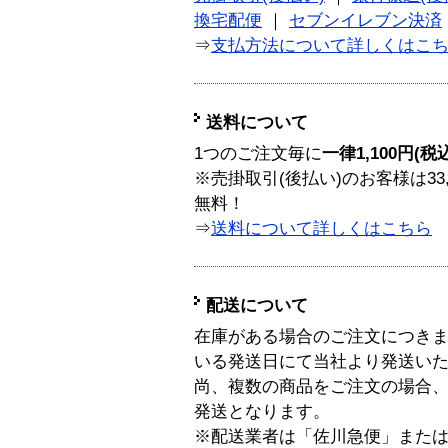
換宅配便
｜
セブンイレブン決済
⇒
支払方法について詳しくはこ
送料について
1つのご注文毎に
一律1,100円(税
※売掛取引(後払い)のお客様は33
無料！
⇒
送料について詳しくはこちら
配送について
在庫がある場合のご注文につき
いる発送日にて当社より発送い
尚、複数の商品をご注文の場合
発送となります。
※配送業者は「佐川急便」また