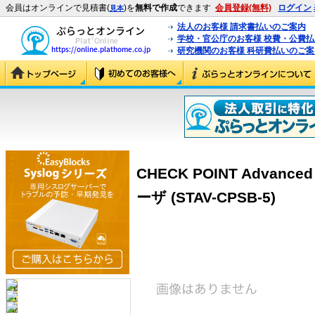
会員はオンラインで見積書(
)を
無料で作成
できます
会員登録(無料)
ログイン
見本
法人のお客様 請求書払いのご案内
学校・官公庁のお客様 校費・公費
研究機関のお客様 科研費払いのご案
CHECK POINT Advanced 
ーザ (STAV-CPSB-5)