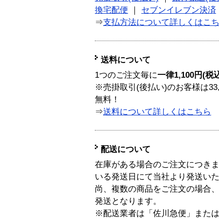
換宅配便
｜
セブンイレブン決済
⇒
支払方法について詳しくはこ
送料について
1つのご注文毎に
一律1,100円(税
※売掛取引(後払い)のお客様は33
無料！
⇒
送料について詳しくはこちら
配送について
在庫がある場合のご注文につき
いる発送日にて当社より発送い
尚、複数の商品をご注文の場合
発送となります。
※配送業者は「佐川急便」また