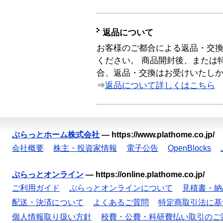
返品について
お客様のご都合による返品・交
ください。 商品開封後、または
合、返品・交換はお受けいたし
⇒
返品について詳しくはこちら
ぷらっとホーム株式会社
—
https://www.plathome.co.jp/
会社概要
株主・投資家情報
電子公告
OpenBlocks
ぷらっとオンライン
—
https://online.plathome.co.jp/
ご利用ガイド
ぷらっとオンラインについて
見積書・納
配送・決済について
よくあるご質問
特定商取引法に基
個人情報取り扱い方針
校費・公費・科研費払い取引のご