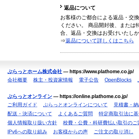
返品について
お客様のご都合による返品・交
ください。 商品開封後、または
合、返品・交換はお受けいたし
⇒
返品について詳しくはこちら
ぷらっとホーム株式会社
—
https://www.plathome.co.jp/
会社概要
株主・投資家情報
電子公告
OpenBlocks
ぷらっとオンライン
—
https://online.plathome.co.jp/
ご利用ガイド
ぷらっとオンラインについて
見積書・納
配送・決済について
よくあるご質問
特定商取引法に基
個人情報取り扱い方針
校費・公費・科研費払い取引のご
IPv6への取り組み
お客様からの声
ご注文の取り消し