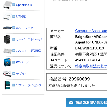
OpenBlocks
IoT関連
ネットワーク
メーカー
Computer Associat
商品名
BrightStor ARCserv
サーバ・ストレージ
Agent for UNIX - 
型番
BABWBR1150J19
パソコン・周辺機器
保証条件
初期不良対応１週
JANコード
4949013994004
PCパーツ
返品について
特定商取引法に基
サプライ
商品番号
20960699
本商品は販売を終了しました
ソフト・ライセンス